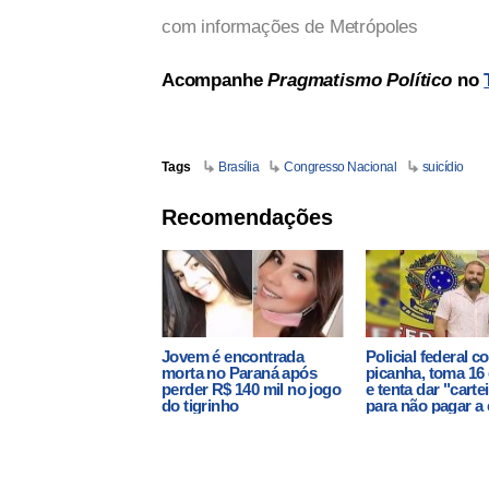
com informações de Metrópoles
Acompanhe
Pragmatismo Político
no
Tags
Brasília
Congresso Nacional
suicídio
Recomendações
Jovem é encontrada
Policial federal 
morta no Paraná após
picanha, toma 16
perder R$ 140 mil no jogo
e tenta dar "carte
do tigrinho
para não pagar a