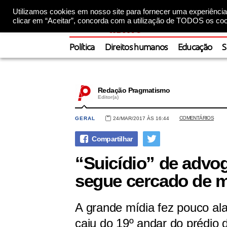
Utilizamos cookies em nosso site para fornecer uma experiência 
clicar em “Aceitar”, concorda com a utilização de TODOS os coo
Política
Direitos humanos
Educação
S
Redação Pragmatismo
Editor(a)
COMENTÁRIOS
GERAL
24/MAR/2017 ÀS 16:44
“Suicídio” de advo
segue cercado de m
A grande mídia fez pouco al
caiu do 19º andar do prédio 