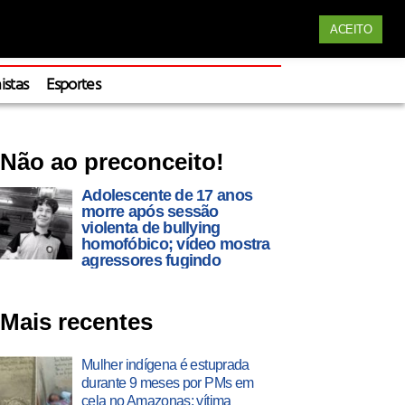
Siga nossas redes
ACEITO
Apoie
istas
Esportes
Não ao preconceito!
Adolescente de 17 anos
morre após sessão
violenta de bullying
homofóbico; vídeo mostra
agressores fugindo
Mais recentes
Mulher indígena é estuprada
durante 9 meses por PMs em
cela no Amazonas; vítima