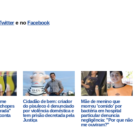
Twitter
e no
Facebook
come
Cidadão de bem: criador
Mãe de menino que
 chopes
do pixuleco é denunciado
morreu 'comido' por
irada"
por violência doméstica e
bactéria em hospital
 conta
tem prisão decretada pela
particular denuncia
Justiça
negligência: "Por que não
me ouviram?"