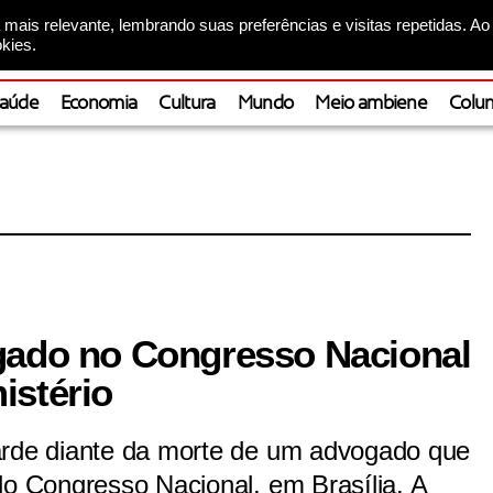
mais relevante, lembrando suas preferências e visitas repetidas. Ao
kies.
aúde
Economia
Cultura
Mundo
Meio ambiene
Colun
gado no Congresso Nacional
istério
arde diante da morte de um advogado que
do Congresso Nacional, em Brasília. A