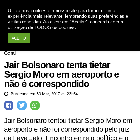
Utilizamos cookies em nosso site para fornecer uma
Apoie
experiência mais relevante, lembrando suas preferências e
visitas repetidas. Ao clicar em “Aceitar”, concorda com a
utilização de TODOS os cookies.
ACEITO
Geral
Jair Bolsonaro tenta tietar
Sergio Moro em aeroporto e
não é correspondido
Publicado em 30 Mar, 2017 às 23h54
Jair Bolsonaro tentou tietar Sergio Moro em
aeroporto e não foi correspondido pelo juiz
da Lava Jato. Encontro entre o político e o