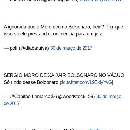
A ignorada que o Moro deu no Bolsonaro, hein? Pior que
isso só ele prestando continência para um juiz.
— poli (@diabaruiva)
30 de março de 2017
SÉRGIO MORO DEIXA JAIR BOLSONARO NO VÁCUO
Só rindo desse Bolzonaro
pic.twitter.com/L9ExiyYvGj
— ☭Capitão Lamarca☮️ (@woodstock_59)
30 de março
de 2017