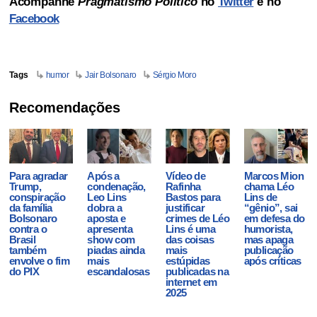
Acompanhe
Pragmatismo Político
no
Twitter
e no
Facebook
Tags
humor
Jair Bolsonaro
Sérgio Moro
Recomendações
Para agradar
Após a
Vídeo de
Marcos Mion
Trump,
condenação,
Rafinha
chama Léo
conspiração
Leo Lins
Bastos para
Lins de
da família
dobra a
justificar
“gênio”, sai
Bolsonaro
aposta e
crimes de Léo
em defesa do
contra o
apresenta
Lins é uma
humorista,
Brasil
show com
das coisas
mas apaga
também
piadas ainda
mais
publicação
envolve o fim
mais
estúpidas
após críticas
do PIX
escandalosas
publicadas na
internet em
2025