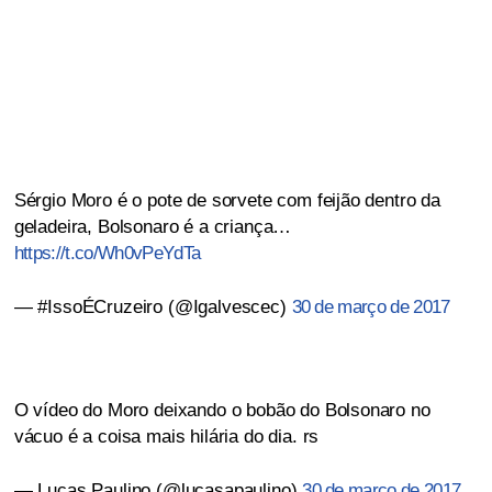
Sérgio Moro é o pote de sorvete com feijão dentro da
geladeira, Bolsonaro é a criança…
https://t.co/Wh0vPeYdTa
— #IssoÉCruzeiro (@Igalvescec)
30 de março de 2017
O vídeo do Moro deixando o bobão do Bolsonaro no
vácuo é a coisa mais hilária do dia. rs
— Lucas Paulino (@lucasapaulino)
30 de março de 2017