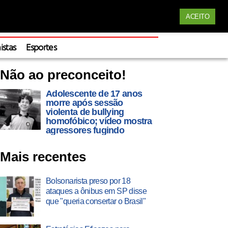
Siga nossas redes
ACEITO
Apoie
istas
Esportes
Não ao preconceito!
Adolescente de 17 anos
morre após sessão
violenta de bullying
homofóbico; vídeo mostra
agressores fugindo
Mais recentes
Bolsonarista preso por 18
ataques a ônibus em SP disse
que "queria consertar o Brasil"