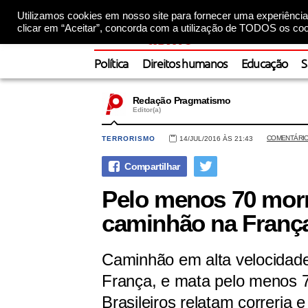
Utilizamos cookies em nosso site para fornecer uma experiência 
clicar em “Aceitar”, concorda com a utilização de TODOS os coo
Política
Direitos humanos
Educação
S
Redação Pragmatismo
Editor(a)
COMENTÁRI
TERRORISMO
14/JUL/2016 ÀS 21:43
Pelo menos 70 mor
caminhão na Franç
Caminhão em alta velocidade
França, e mata pelo menos 70
Brasileiros relatam correria e