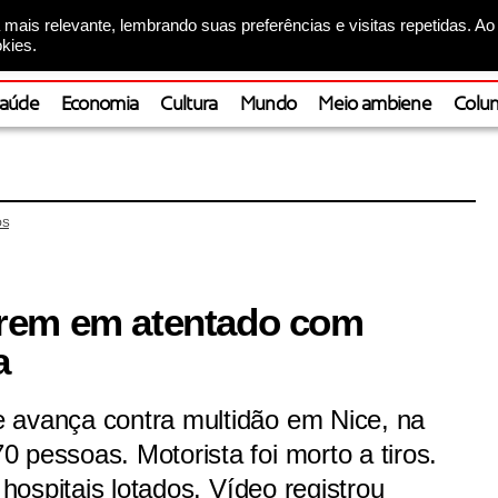
mais relevante, lembrando suas preferências e visitas repetidas. Ao
kies.
aúde
Economia
Cultura
Mundo
Meio ambiene
Colun
OS
rem em atentado com
a
 avança contra multidão em Nice, na
 pessoas. Motorista foi morto a tiros.
 hospitais lotados. Vídeo registrou