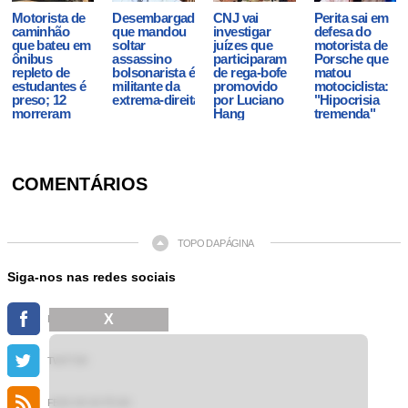
Motorista de
Desembargador
CNJ vai
Perita sai em
caminhão
que mandou
investigar
defesa do
que bateu em
soltar
juízes que
motorista de
ônibus
assassino
participaram
Porsche que
repleto de
bolsonarista é
de rega-bofe
matou
estudantes é
militante da
promovido
motociclista:
preso; 12
extrema-direita
por Luciano
"Hipocrisia
morreram
Hang
tremenda"
COMENTÁRIOS
TOPO DA PÁGINA
Siga-nos nas redes sociais
X
FACEBOOK
TWITTER
FEED DE NOTÍCIAS