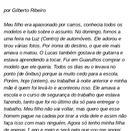
por Gilberto Ribeiro
Meu filho era apaixonado por carros, conhecia todos os
modelos e tudo sobre o assunto. No domingo, fomos a
uma feira na Luz (Centro) de automóveis. Ele adorou e
tirou várias fotos. Por ironia do destino, o que ele mais
amava o matou. O Lucas também gostava de guitarra e
estava aprendendo a tocar. Fui em Guarulhos comprar o
modelo que ele queria. Todos os dias eu o levava no
ponto (de ônibus) porque ia muito cedo para a escola.
Porém, hoje (ontem), eu trabalhei à noite anterior e minha
mãe é quem foi levá-lo e aconteceu isso. Ele amava a
escola e o curso de segurança do trabalho que estava
fazendo, tanto que foi no último dia só para entregar o
trabalho. Meu filho não vai voltar, mas quero que esse
homem pague na cadeia por tirar a vida dele e assim não
faça isso com mais ninguém. Agora só tenho minha filha
de apenas 1 ano e meio e será nela que vou me apoiar.