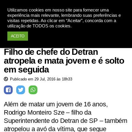
Utilizamos cookies em nosso site para fornecer uma
Apoie
experiência mais relevante, lembrando suas preferências e
visitas repetidas. Ao clicar em “Aceitar”, concorda com a
utilização de TODOS os cookies.
ACEITO
Injustiça
Filho de chefe do Detran
atropela e mata jovem e é solto
em seguida
Publicado em 29 Jul, 2016 às 18h33
Além de matar um jovem de 16 anos,
Rodrigo Monteiro Sze – filho da
Superintendente do Detran de SP – também
atropelou a avó da vítima, que segue