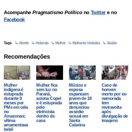
Acompanhe
Pragmatismo Político
no
Twitter
e no
Facebook
Tags
Aborto
Holanda
Mulher
Mulheres Violadas
Saúde
Recomendações
Mulher
Mulher fica
Músico e
Caso de
indígena é
sem luz no
esposa
homem
estuprada
Paraná,
espancam
morto por ex-
durante 9
aciona Copel
jovem de 19
namorada
meses por
e é estuprada
anos que
tem
PMs em cela
pelo
denunciou
reviravolta
no
eletricista
assédio
após
Amazonas;
dentro de
sexual em
divulgação de
vítima
casa
Santa
imagens
amamentava
Catarina
bebê