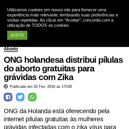
Utilizamos cookies em nosso site para fornecer uma
Apoie
experiência mais relevante, lembrando suas preferências e
visitas repetidas. Ao clicar em “Aceitar”, concorda com a
utilização de TODOS os cookies.
ACEITO
Aborto
ONG holandesa distribui pílulas
do aborto gratuitas para
grávidas com Zika
Publicado em 02 Fev, 2016 às 17h39
ONG da Holanda está oferecendo pela
internet pílulas gratuitas às mulheres
grávidas infectadas com o zika vírus para