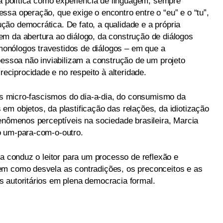
 a política como experiência de linguagem, sempre
sa operação, que exige o encontro entre o “eu” e o “tu”,
ão democrática. De fato, a qualidade e a própria
m da abertura ao diálogo, da construção de diálogos
nólogos travestidos de diálogos – em que a
pessoa não inviabilizam a construção de um projeto
ciprocidade e no respeito à alteridade.
dos micro-fascismos do dia-a-dia, do consumismo da
m objetos, da plastificação das relações, da idiotização
fenômenos perceptíveis na sociedade brasileira, Marcia
o um-para-com-o-outro.
ra conduz o leitor para um processo de reflexão e
em como desvela as contradições, os preconceitos e as
 autoritários em plena democracia formal.