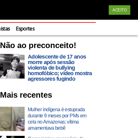
Siga nossas redes
ACEITO
Apoie
istas
Esportes
Não ao preconceito!
Adolescente de 17 anos
morre após sessão
violenta de bullying
homofóbico; vídeo mostra
agressores fugindo
Mais recentes
Mulher indígena é estuprada
durante 9 meses por PMs em
cela no Amazonas; vítima
amamentava bebê