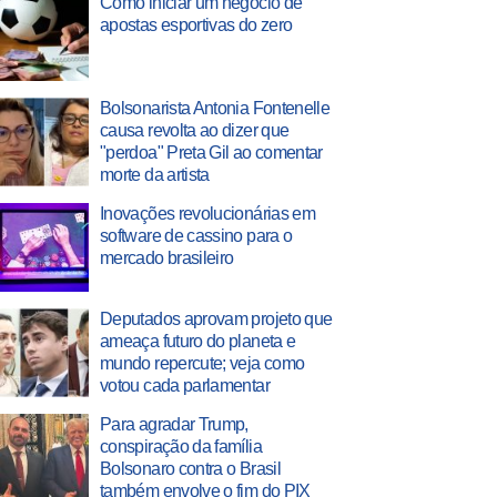
Como iniciar um negócio de
apostas esportivas do zero
Bolsonarista Antonia Fontenelle
causa revolta ao dizer que
"perdoa" Preta Gil ao comentar
morte da artista
Inovações revolucionárias em
software de cassino para o
mercado brasileiro
Deputados aprovam projeto que
ameaça futuro do planeta e
mundo repercute; veja como
votou cada parlamentar
Para agradar Trump,
conspiração da família
Bolsonaro contra o Brasil
também envolve o fim do PIX