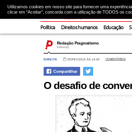
Utilizamos cookies em nosso site para fornecer uma experiência 
clicar em “Aceitar”, concorda com a utilização de TODOS os coo
Política
Direitos humanos
Educação
S
Redação Pragmatismo
Editor(a)
COMENTÁRIOS
DIREITA
05/FEV/2016 ÀS 14:00
O desafio de conve