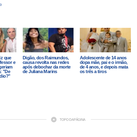
o
iz que
Digão, dos Raimundos,
Adolescente de 14 anos
fessor e
causa revolta nas redes
dopa mãe, pai e o irmão,
geriam
após debochar da morte
de 4 anos, e depois mata
a: "De
de Juliana Marins
os três a tiros
dio?"
TOPO DA PÁGINA