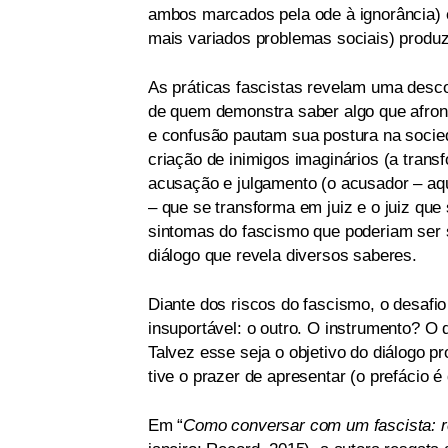
ambos marcados pela ode à ignorância) e
mais variados problemas sociais) produz
As práticas fascistas revelam uma desco
de quem demonstra saber algo que afront
e confusão pautam sua postura na socieda
criação de inimigos imaginários (a trans
acusação e julgamento (o acusador – aqu
– que se transforma em juiz e o juiz que
sintomas do fascismo que poderiam ser s
diálogo que revela diversos saberes.
Diante dos riscos do fascismo, o desafio
insuportável: o outro. O instrumento? O d
Talvez esse seja o objetivo do diálogo pr
tive o prazer de apresentar (o prefácio 
Em “
Como conversar com um fascista: ref