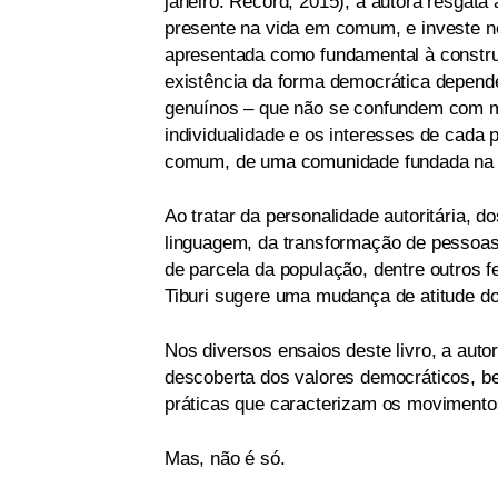
janeiro: Record, 2015), a autora resgata
presente na vida em comum, e investe nes
apresentada como fundamental à construç
existência da forma democrática depende
genuínos – que não se confundem com mo
individualidade e os interesses de cada 
comum, de uma comunidade fundada na re
Ao tratar da personalidade autoritária, 
linguagem, da transformação de pessoas e
de parcela da população, dentre outros 
Tiburi sugere uma mudança de atitude d
Nos diversos ensaios deste livro, a auto
descoberta dos valores democráticos, b
práticas que caracterizam os movimentos
Mas, não é só.