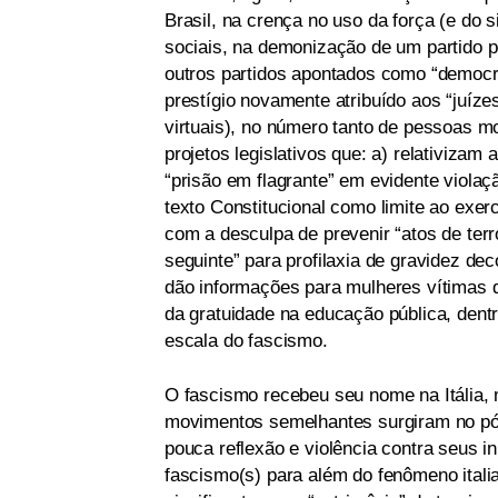
Brasil, na crença no uso da força (e do 
sociais, na demonização de um partido po
outros partidos apontados como “democrát
prestígio novamente atribuído aos “juíze
virtuais), no número tanto de pessoas mo
projetos legislativos que: a) relativiza
“prisão em flagrante” em evidente violaçã
texto Constitucional como limite ao exer
com a desculpa de prevenir “atos de terr
seguinte” para profilaxia de gravidez de
dão informações para mulheres vítimas de
da gratuidade na educação pública, dent
escala do fascismo.
O fascismo recebeu seu nome na Itália,
movimentos semelhantes surgiram no pó
pouca reflexão e violência contra seus 
fascismo(s) para além do fenômeno ital