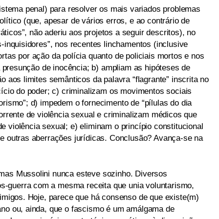
sistema penal) para resolver os mais variados problemas
lítico (que, apesar de vários erros, e ao contrário de
icos”, não aderiu aos projetos a seguir descritos), no
s-inquisidores”, nos recentes linchamentos (inclusive
rtas por ação da polícia quanto de policiais mortos e nos
m a presunção de inocência; b) ampliam as hipóteses de
o aos limites semânticos da palavra “flagrante” inscrita no
cício do poder; c) criminalizam os movimentos sociais
orismo”; d) impedem o fornecimento de “pílulas do dia
corrente de violência sexual e criminalizam médicos que
 violência sexual; e) eliminam o princípio constitucional
re outras aberrações jurídicas. Conclusão? Avança-se na
 mas Mussolini nunca esteve sozinho. Diversos
s-guerra com a mesma receita que unia voluntarismo,
inimigos. Hoje, parece que há consenso de que existe(m)
iano ou, ainda, que o fascismo é um amálgama de