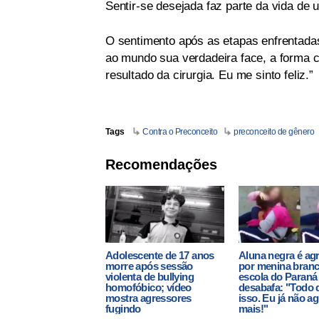
Sentir-se desejada faz parte da vida de 
O sentimento após as etapas enfrentadas
ao mundo sua verdadeira face, a forma c
resultado da cirurgia. Eu me sinto feliz.”
Tags
Contra o Preconceito
preconceito de gênero
Recomendações
Adolescente de 17 anos
Aluna negra é ag
morre após sessão
por menina bran
violenta de bullying
escola do Paraná
homofóbico; vídeo
desabafa: "Todo d
mostra agressores
isso. Eu já não a
fugindo
mais!"