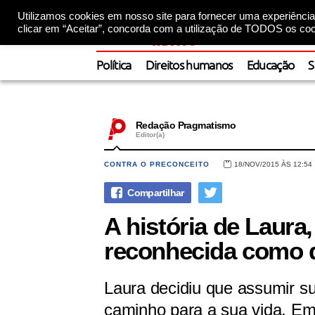
Utilizamos cookies em nosso site para fornecer uma experiência 
clicar em “Aceitar”, concorda com a utilização de TODOS os coo
Política
Direitos humanos
Educação
S
Redação Pragmatismo
Editor(a)
CONTRA O PRECONCEITO
18/NOV/2015 ÀS 12:54
A história de Laura,
reconhecida como 
Laura decidiu que assumir su
caminho para a sua vida. Em 