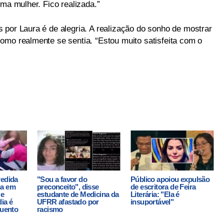
uma mulher. Fico realizada.”
 por Laura é de alegria. A realização do sonho de mostrar
omo realmente se sentia. “Estou muito satisfeita com o
redida
"Sou a favor do
Público apoiou expulsão
ca em
preconceito", disse
de escritora de Feira
 e
estudante de Medicina da
Literária: "Ela é
ia é
UFRR afastado por
insuportável"
guento
racismo