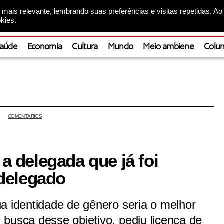
mais relevante, lembrando suas preferências e visitas repetidas. Ao
kies.
aúde
Economia
Cultura
Mundo
Meio ambiene
Colun
COMENTÁRIOS
 a delegada que já foi
delegado
a identidade de gênero seria o melhor
busca desse objetivo, pediu licença de