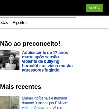
Siga nossas redes
ACEITO
Apoie
istas
Esportes
Não ao preconceito!
Adolescente de 17 anos
morre após sessão
violenta de bullying
homofóbico; vídeo mostra
agressores fugindo
Mais recentes
Mulher indígena é estuprada
durante 9 meses por PMs em
cela no Amazonas; vítima