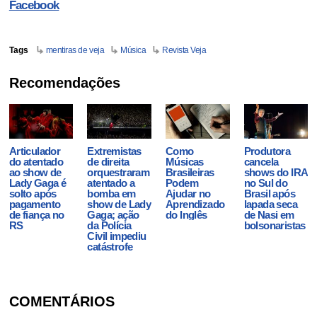
Facebook
Tags
mentiras de veja
Música
Revista Veja
Recomendações
Articulador
Extremistas
Como
Produtora
do atentado
de direita
Músicas
cancela
ao show de
orquestraram
Brasileiras
shows do IRA
Lady Gaga é
atentado a
Podem
no Sul do
solto após
bomba em
Ajudar no
Brasil após
pagamento
show de Lady
Aprendizado
lapada seca
de fiança no
Gaga; ação
do Inglês
de Nasi em
RS
da Polícia
bolsonaristas
Civil impediu
catástrofe
COMENTÁRIOS