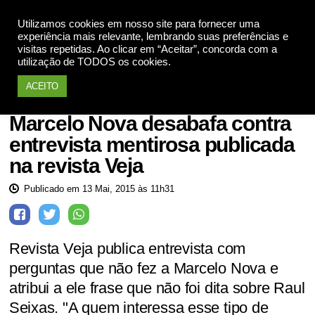
Utilizamos cookies em nosso site para fornecer uma
Apoie
experiência mais relevante, lembrando suas preferências e
visitas repetidas. Ao clicar em “Aceitar”, concorda com a
utilização de TODOS os cookies.
ACEITO
Revista Veja
Marcelo Nova desabafa contra
entrevista mentirosa publicada
na revista Veja
Publicado em 13 Mai, 2015 às 11h31
Revista Veja publica entrevista com
perguntas que não fez a Marcelo Nova e
atribui a ele frase que não foi dita sobre Raul
Seixas. "A quem interessa esse tipo de