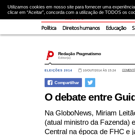
Utilizamos cookies em nosso site para fornecer uma experiência 
clicar em “Aceitar”, concorda com a utilização de TODOS os coo
Política
Direitos humanos
Educação
S
Redação Pragmatismo
Editor(a)
COMENT
ELEIÇÕES 2014
10/OUT/2014 ÀS 15:24
O debate entre Gui
Na GloboNews, Miriam Leitã
(atual ministro da Fazenda) 
Central na época de FHC e j