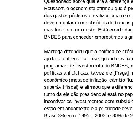
Questionado sobre qual era a diferença 
Rousseff, o economista afirmou que é pre
dos gastos públicos e realizar uma refor
devem contar com subsídios de bancos pú
mas tudo tem um custo. Está errado dar s
BNDES para conceder empréstimos a g
Mantega defendeu que a política de crédi
ajudar a enfrentar a crise, quando os b
programas de investimento do BNDES, nã
políticas anticíclicas, talvez ele [Fraga]
econômico (meta de inflação, câmbio flut
superávit fiscal) e afirmou que a difer
turno da eleição presidencial está no pa
incentivar os investimentos com subsídi
estão em andamento e a prioridade deve
Brasil 3% entre 1995 e 2003, e 30% de 2