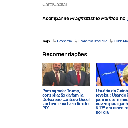
CartaCapital
Acompanhe
Pragmatismo Político
no
Tags
Economia
Economia Brasileira
Guido Ma
Recomendações
Para agradar Trump,
Usuário da Coin
conspiração da família
revelou: Usando
Bolsonaro contra o Brasil
para iniciar mine
também envolve o fim do
nuvem para ganh
PIX
8.135 em renda p
por dia