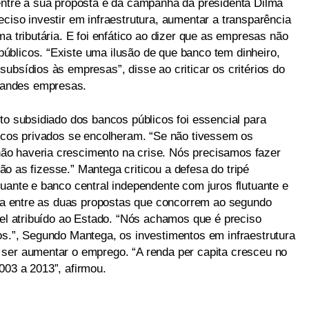
entre a sua proposta e da campanha da presidenta Dilma
ciso investir em infraestrutura, aumentar a transparência
ma tributária. E foi enfático ao dizer que as empresas não
blicos. “Existe uma ilusão de que banco tem dinheiro,
ubsídios às empresas”, disse ao criticar os critérios do
randes empresas.
to subsidiado dos bancos públicos foi essencial para
ancos privados se encolheram. “Se não tivessem os
o haveria crescimento na crise. Nós precisamos fazer
 não as fizesse.” Mantega criticou a defesa do tripé
uante e banco central independente com juros flutuante e
ença entre as duas propostas que concorrem ao segundo
pel atribuído ao Estado. “Nós achamos que é preciso
os.”, Segundo Mantega, os investimentos em infraestrutura
 ser aumentar o emprego. “A renda per capita cresceu no
003 a 2013”, afirmou.