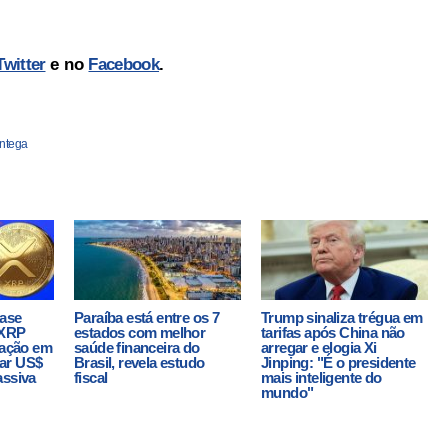
Twitter
e no
Facebook
.
ntega
base
Paraíba está entre os 7
Trump sinaliza trégua em
 XRP
estados com melhor
tarifas após China não
ração em
saúde financeira do
arregar e elogia Xi
ar US$
Brasil, revela estudo
Jinping: "É o presidente
assiva
fiscal
mais inteligente do
mundo"