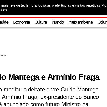
mais relevante, lembrando suas preferências e visitas repetidas. Ao
kies.
aúde
Economia
Cultura
Mundo
Meio ambiene
Colun
ÁRIOS
do Mantega e Armínio Fraga
o mediou o debate entre Guido Mantega
e Armínio Fraga, ex-presidente do Banco
á anunciado como futuro Ministro da