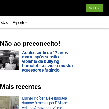
Siga nossas redes
ACEITO
Apoie
istas
Esportes
Não ao preconceito!
Adolescente de 17 anos
morre após sessão
violenta de bullying
homofóbico; vídeo mostra
agressores fugindo
Mais recentes
Mulher indígena é estuprada
durante 9 meses por PMs em
cela no Amazonas; vítima