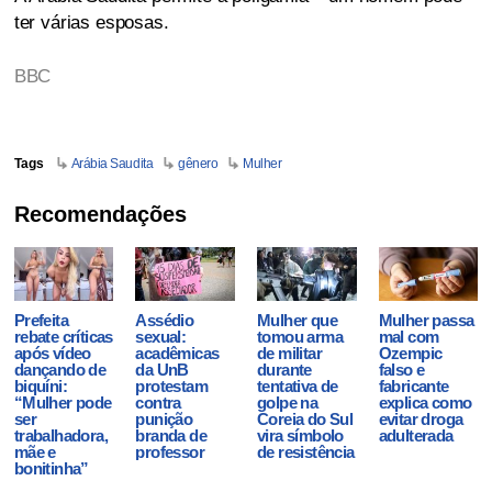
ter várias esposas.
BBC
Tags
Arábia Saudita
gênero
Mulher
Recomendações
Prefeita
Assédio
Mulher que
Mulher passa
rebate críticas
sexual:
tomou arma
mal com
após vídeo
acadêmicas
de militar
Ozempic
dançando de
da UnB
durante
falso e
biquíni:
protestam
tentativa de
fabricante
“Mulher pode
contra
golpe na
explica como
ser
punição
Coreia do Sul
evitar droga
trabalhadora,
branda de
vira símbolo
adulterada
mãe e
professor
de resistência
bonitinha”