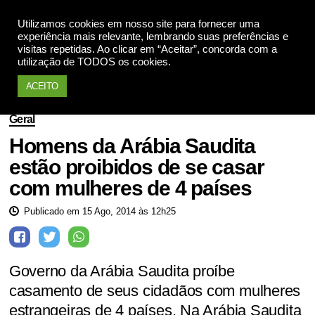
Utilizamos cookies em nosso site para fornecer uma
Apoie
experiência mais relevante, lembrando suas preferências e
visitas repetidas. Ao clicar em “Aceitar”, concorda com a
utilização de TODOS os cookies.
ACEITO
Geral
Homens da Arábia Saudita
estão proibidos de se casar
com mulheres de 4 países
Publicado em 15 Ago, 2014 às 12h25
Governo da Arábia Saudita proíbe
casamento de seus cidadãos com mulheres
estrangeiras de 4 países. Na Arábia Saudita