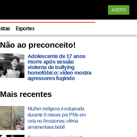
Siga nossas redes
ACEITO
Apoie
istas
Esportes
Não ao preconceito!
Adolescente de 17 anos
morre após sessão
violenta de bullying
homofóbico; vídeo mostra
agressores fugindo
Mais recentes
Mulher indígena é estuprada
durante 9 meses por PMs em
cela no Amazonas; vítima
amamentava bebê