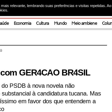
mais relevante, lembrando suas preferências e visitas repetidas. Ao
kies.
aúde
Economia
Cultura
Mundo
Meio ambiene
Colun
OS
pé com GER4CAO BR4SIL
o do PSDB à nova novela não
 substancial à candidatura tucana. Mas
tíssimo em favor dos que entendem a
co