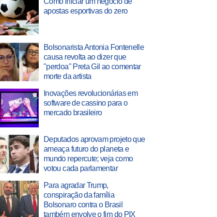
Como iniciar um negócio de
apostas esportivas do zero
Bolsonarista Antonia Fontenelle
causa revolta ao dizer que
"perdoa" Preta Gil ao comentar
morte da artista
Inovações revolucionárias em
software de cassino para o
mercado brasileiro
Deputados aprovam projeto que
ameaça futuro do planeta e
mundo repercute; veja como
votou cada parlamentar
Para agradar Trump,
conspiração da família
Bolsonaro contra o Brasil
também envolve o fim do PIX