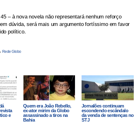
 45 – à nova novela não representará nenhum reforço
sem dúvida, será mais um argumento fortíssimo em favor
o político.
Rede Globo
dá
Quem era João Rebello,
Jornalões continuam
revista
ex-ator mirim da Globo
escondendo escândalo
tico e
assassinado a tiros na
da venda de sentenças no
Bahia
STJ