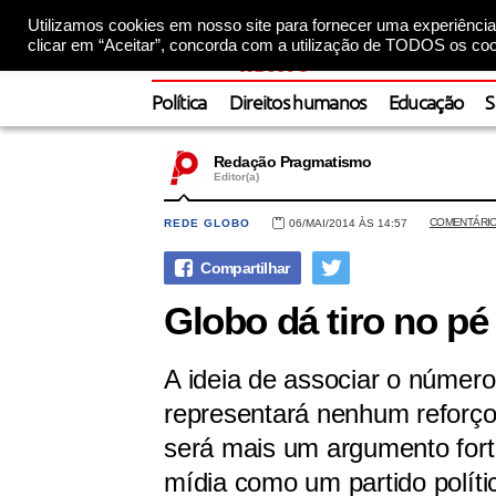
Utilizamos cookies em nosso site para fornecer uma experiência 
clicar em “Aceitar”, concorda com a utilização de TODOS os coo
Política
Direitos humanos
Educação
S
Redação Pragmatismo
Editor(a)
COMENTÁRI
REDE GLOBO
06/MAI/2014 ÀS 14:57
Globo dá tiro no 
A ideia de associar o númer
representará nenhum reforço
será mais um argumento for
mídia como um partido políti