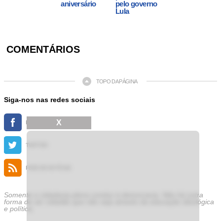
aniversário
pelo governo
Lula
COMENTÁRIOS
TOPO DA PÁGINA
Siga-nos nas redes sociais
X
FACEBOOK
TWITTER
FEED DE NOTÍCIAS
Somente a cidadania plena conduz à democracia. Não há outra
forma de ser cidadão que não seja através da educação ideológica
e política.