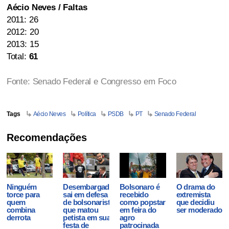
Aécio Neves / Faltas
2011: 26
2012: 20
2013: 15
Total:
61
Fonte: Senado Federal e Congresso em Foco
Tags
Aécio Neves
Política
PSDB
PT
Senado Federal
Recomendações
Ninguém
Desembargador
Bolsonaro é
O drama do
torce para
sai em defesa
recebido
extremista
quem
de bolsonarista
como popstar
que decidiu
combina
que matou
em feira do
ser moderado
derrota
petista em sua
agro
festa de
patrocinada