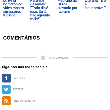
bullying
Paraná e
Medicina da
Literária: "Ela
homofóbico;
desabafa:
UFRR
é
vídeo mostra
"Todo dia é
afastado por
insuportável"
agressores
isso. Eu já
racismo
fugindo
não aguento
mais!"
COMENTÁRIOS
TOPO DA PÁGINA
Siga-nos nas redes sociais
FACEBOOK
TWITTER
FEED DE NOTÍCIAS