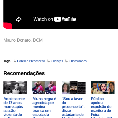
Mauro Donato,
DCM
Tags
Contra o Preconceito
Crianças
Curiosidades
Recomendações
Adolescente
Aluna negra é
"Sou a favor
Público
de 17 anos
agredida por
do
apoiou
morre após
menina
preconceito",
expulsão de
sessão
branca em
disse
escritora de
violenta de
escola do
estudante de
Feira