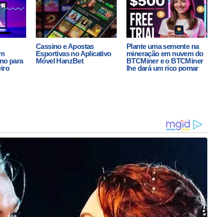
Cassino e Apostas
Plante uma semente na
em
Esportivas no Aplicativo
mineração em nuvem do
ino para
Móvel HanzBet
BTCMiner e o BTCMiner
iro
lhe dará um rico pomar