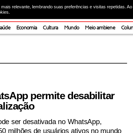
mais relevante, lembrando suas preferências e visitas repetidas. Ao
kies.
aúde
Economia
Cultura
Mundo
Meio ambiene
Colun
tsApp permite desabilitar
alização
 pode ser desativada no WhatsApp,
450 milhões de usuários ativos no mundo