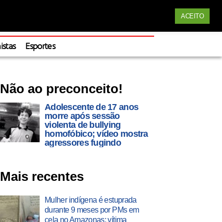
Siga nossas redes
ACEITO
Apoie
istas
Esportes
Não ao preconceito!
Adolescente de 17 anos
morre após sessão
violenta de bullying
homofóbico; vídeo mostra
agressores fugindo
Mais recentes
Mulher indígena é estuprada
durante 9 meses por PMs em
cela no Amazonas; vítima