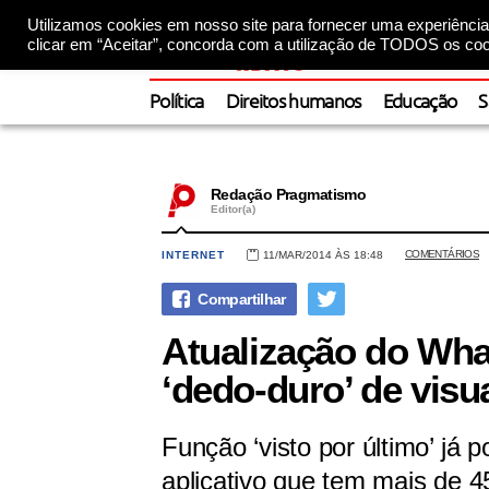
Utilizamos cookies em nosso site para fornecer uma experiência 
clicar em “Aceitar”, concorda com a utilização de TODOS os coo
Política
Direitos humanos
Educação
S
Redação Pragmatismo
Editor(a)
COMENTÁRIOS
INTERNET
11/MAR/2014 ÀS 18:48
Atualização do Wha
‘dedo-duro’ de visu
Função ‘visto por último’ já
aplicativo que tem mais de 