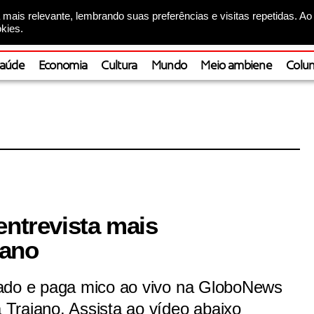
mais relevante, lembrando suas preferências e visitas repetidas. Ao
kies.
aúde
Economia
Cultura
Mundo
Meio ambiene
Colun
entrevista mais
 ano
zado e paga mico ao vivo na GloboNews
Trajano. Assista ao vídeo abaixo