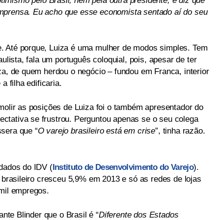
imismo pelo Brasil, nem pela outra presidente, e diz que
mprensa. Eu acho que esse economista sentado aí do seu
. Até porque, Luiza é uma mulher de modos simples. Tem
aulista, fala um português coloquial, pois, apesar de ter
za, de quem herdou o negócio – fundou em Franca, interior
a filha edificaria.
emolir as posições de Luiza foi o também apresentador do
ctativa se frustrou. Perguntou apenas se o seu colega
sera que “
O varejo brasileiro está em crise
”, tinha razão.
 dados do IDV (
Instituto de Desenvolvimento do Varejo
).
a brasileiro cresceu 5,9% em 2013 e só as redes de lojas
 mil empregos.
ante Blinder que o Brasil é “
Diferente dos Estados