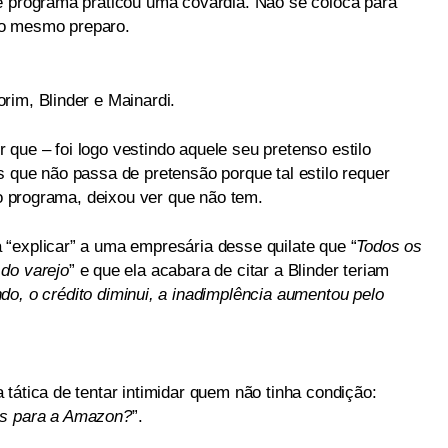
e programa praticou uma covardia. Não se coloca para
 o mesmo preparo.
rim, Blinder e Mainardi.
que – foi logo vestindo aquele seu pretenso estilo
 que não passa de pretensão porque tal estilo requer
do programa, deixou ver que não tem.
“explicar” a uma empresária desse quilate que “
Todos os
do varejo
” e que ela acabara de citar a Blinder teriam
do, o crédito diminui, a inadimplência aumentou pelo
tática de tentar intimidar quem não tinha condição:
as para a Amazon?
”.