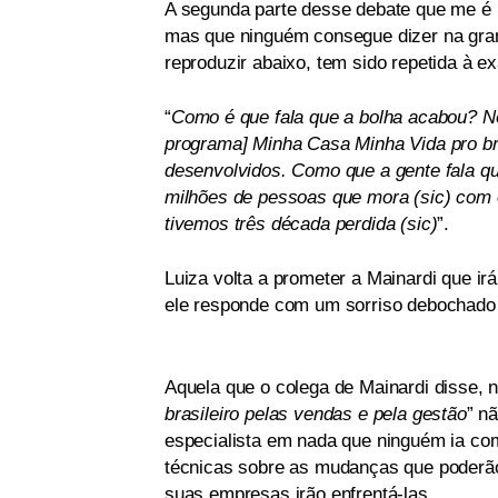
A segunda parte desse debate que me é ma
mas que ninguém consegue dizer na gran
reproduzir abaixo, tem sido repetida à e
“
Como é que fala que a bolha acabou? Nó
programa] Minha Casa Minha Vida pro bra
desenvolvidos. Como que a gente fala qu
milhões de pessoas que mora (sic) com 
tivemos três década perdida (sic)
”.
Luiza volta a prometer a Mainardi que ir
ele responde com um sorriso debochado 
Aquela que o colega de Mainardi disse, n
brasileiro pelas vendas e pela gestão
” n
especialista em nada que ninguém ia com
técnicas sobre as mudanças que poderã
suas empresas irão enfrentá-las.