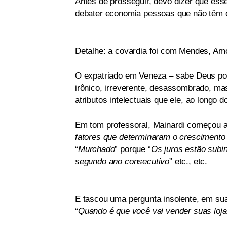
Antes de prosseguir, devo dizer que ess
debater economia pessoas que não têm
Detalhe: a covardia foi com Mendes, Amo
O expatriado em Veneza – sabe Deus por 
irônico, irreverente, desassombrado, mas
atributos intelectuais que ele, ao longo 
Em tom professoral, Mainardi começou a 
fatores que determinaram o crescimento 
“
Murchado
” porque “
Os juros estão subin
segundo ano consecutivo
” etc., etc.
E tascou uma pergunta insolente, em sua 
“
Quando é que você vai vender suas loj