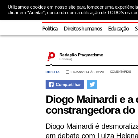
Utilizamos cookies em nosso site para fornecer uma experiência 
clicar em “Aceitar”, concorda com a utilização de TODOS os coo
Política
Direitos humanos
Educação
S
Redação Pragmatismo
Editor(a)
COMENTÁRIOS
DIREITA
21/JAN/2014 ÀS 15:20
Diogo Mainardi e a 
constrangedora do
Diogo Mainardi é desmorali
em debate com Luiza Helena 