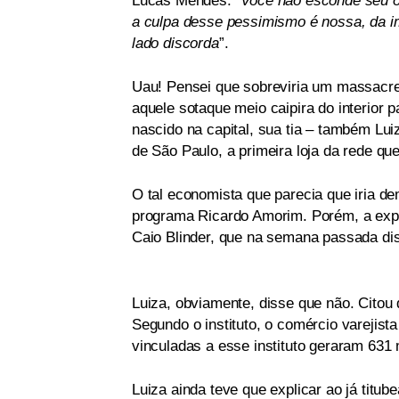
Lucas Mendes: “
Você não esconde seu ot
a culpa desse pessimismo é nossa, da i
lado discorda
”.
Uau! Pensei que sobreviria um massacre
aquele sotaque meio caipira do interior p
nascido na capital, sua tia – também Lui
de São Paulo, a primeira loja da rede que 
O tal economista que parecia que iria d
programa Ricardo Amorim. Porém, a expe
Caio Blinder, que na semana passada dis
Luiza, obviamente, disse que não. Citou
Segundo o instituto, o comércio varejist
vinculadas a esse instituto geraram 631
Luiza ainda teve que explicar ao já titube