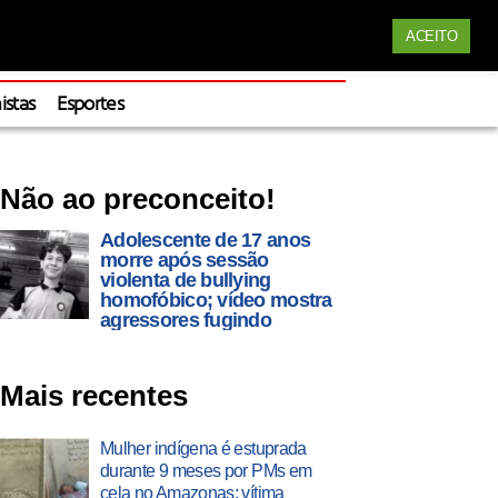
Siga nossas redes
ACEITO
Apoie
istas
Esportes
Não ao preconceito!
Adolescente de 17 anos
morre após sessão
violenta de bullying
homofóbico; vídeo mostra
agressores fugindo
Mais recentes
Mulher indígena é estuprada
durante 9 meses por PMs em
cela no Amazonas; vítima