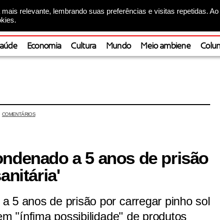
mais relevante, lembrando suas preferências e visitas repetidas. Ao
kies.
aúde
Economia
Cultura
Mundo
Meio ambiene
Colun
COMENTÁRIOS
ondenado a 5 anos de prisão
anitária'
 5 anos de prisão por carregar pinho sol
em "ínfima possibilidade" de produtos