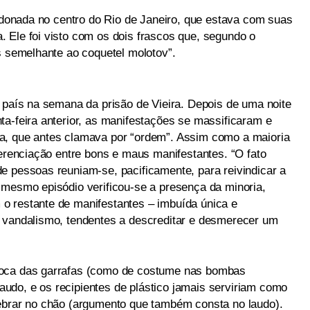
andonada no centro do Rio de Janeiro, que estava com suas
 Ele foi visto com os dois frascos que, segundo o
s semelhante ao coquetel molotov”.
o país na semana da prisão de Vieira. Depois de uma noite
ta-feira anterior, as manifestações se massificaram e
a, que antes clamava por “ordem”. Assim como a maioria
ferenciação entre bons e maus manifestantes. “O fato
e pessoas reuniam-se, pacificamente, para reivindicar a
 mesmo episódio verificou-se a presença da minoria,
o restante de manifestantes – imbuída única e
e vandalismo, tendentes a descreditar e desmerecer um
boca das garrafas (como de costume nas bombas
 laudo, e os recipientes de plástico jamais serviriam como
uebrar no chão (argumento que também consta no laudo).