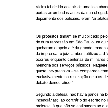
Vieira foi detido ao sair de uma loja ab
portas arrombadas antes da sua chegada.
depoimento dos policiais, eram “artefato
Os protestos tinham se multiplicado pel
de dura repressão em São Paulo, na quin
ganharam o apoio até da grande imprens
da imprensa, o juiz também utilizou a di
ocorreu enquanto centenas de milhares d
melhoria dos serviços públicos. Naquele
quase inexpressiva – se comparada com 
exclusivamente na realização de atos d
debate democrático.”
Segundo a defesa, não havia panos na 
incendiárias), ao contrário do escrito no
molotov, já que não se estilhaçam ao q