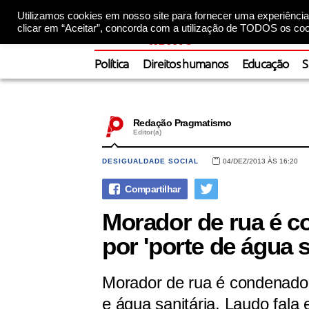
Utilizamos cookies em nosso site para fornecer uma experiência 
clicar em “Aceitar”, concorda com a utilização de TODOS os coo
Política
Direitos humanos
Educação
S
Redação Pragmatismo
Editor(a)
DESIGUALDADE SOCIAL
04/DEZ/2013 ÀS 16:20
Morador de rua é c
por 'porte de água s
Morador de rua é condenado a
e água sanitária. Laudo fala 