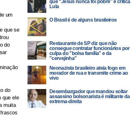
que “Jesus nunca foi pobre” e critica
Lula
l
 de um
O Brasil é de alguns brasileiros
de que se
drou
Restaurante de SP diz que não
to do
consegue contratar funcionários por
sar
culpa do "bolsa família" e da
"cervejinha"
minação
Neonazista brasileiro ateia fogo em
morador de rua e transmite crime ao
vivo
to do
Desembargador que mandou soltar
assassino bolsonarista é militante da
m que ele
extrema-direita
a muita
 frascos