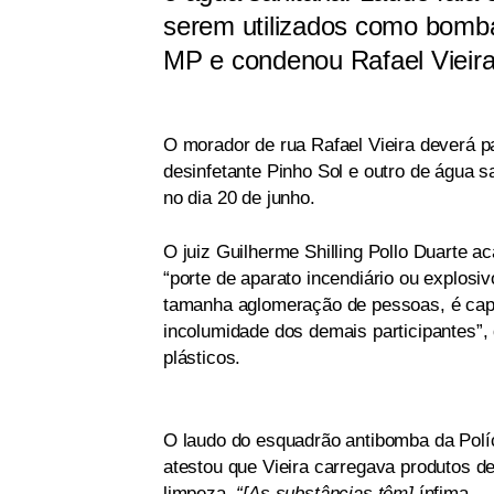
serem utilizados como bomba 
MP e condenou Rafael Vieir
O morador de rua Rafael Vieira deverá 
desinfetante Pinho Sol e outro de água s
no dia 20 de junho.
O juiz Guilherme Shilling Pollo Duarte a
“porte de aparato incendiário ou explosivo
tamanha aglomeração de pessoas, é capa
incolumidade dos demais participantes”, 
plásticos.
O laudo do esquadrão antibomba da Políc
atestou que Vieira carregava produtos d
limpeza.
“[As substâncias têm]
ínfima