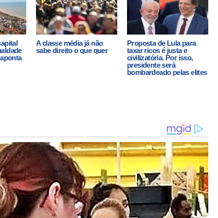
apital
A classe média já não
Proposta de Lula para
ualdade
sabe direito o que quer
taxar ricos é justa e
 aponta
civilizatória. Por isso,
presidente será
bombardeado pelas elites