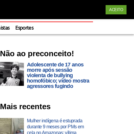
Siga nossas redes
ACEITO
Apoie
istas
Esportes
Não ao preconceito!
Adolescente de 17 anos
morre após sessão
violenta de bullying
homofóbico; vídeo mostra
agressores fugindo
Mais recentes
Mulher indígena é estuprada
durante 9 meses por PMs em
cela no Amazonas; vítima