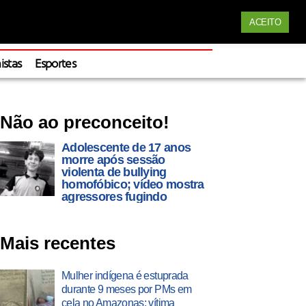
Siga nossas redes
ACEITO
Apoie
istas
Esportes
Não ao preconceito!
Adolescente de 17 anos
morre após sessão
violenta de bullying
homofóbico; vídeo mostra
agressores fugindo
Mais recentes
Mulher indígena é estuprada
durante 9 meses por PMs em
cela no Amazonas; vítima