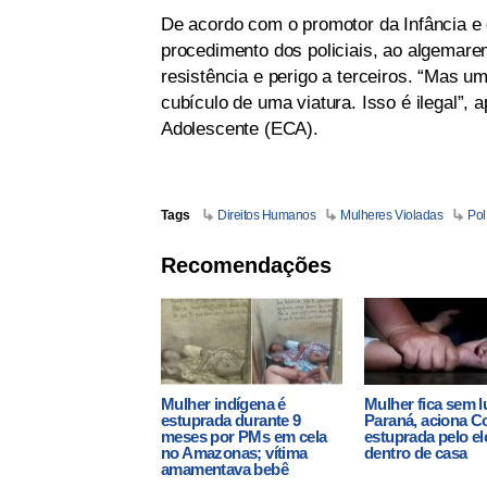
De acordo com o promotor da Infância e 
procedimento dos policiais, ao algemarem
resistência e perigo a terceiros. “Mas u
cubículo de uma viatura. Isso é ilegal”, 
Adolescente (ECA).
Tags
Direitos Humanos
Mulheres Violadas
Polí
Recomendações
Mulher indígena é
Mulher fica sem l
estuprada durante 9
Paraná, aciona Co
meses por PMs em cela
estuprada pelo ele
no Amazonas; vítima
dentro de casa
amamentava bebê