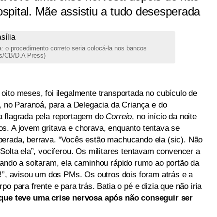
spital. Mãe assistiu a tudo desesperada
: o procedimento correto seria colocá-la nos bancos
es/CB/D.A Press)
oito meses, foi ilegalmente transportada no cubículo de
, no Paranoá, para a Delegacia da Criança e do
a flagrada pela reportagem do
Correio
, no início da noite
s. A jovem gritava e chorava, enquanto tentava se
perada, berrava. “Vocês estão machucando ela (sic). Não
Solta ela”, vociferou. Os militares tentavam convencer a
uando a soltaram, ela caminhou rápido rumo ao portão da
o!”, avisou um dos PMs. Os outros dois foram atrás e a
o para frente e para trás. Batia o pé e dizia que não iria
rque teve uma crise nervosa após não conseguir ser