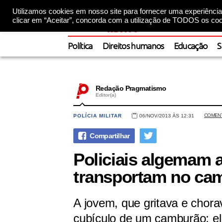
Utilizamos cookies em nosso site para fornecer uma experiência 
clicar em “Aceitar”, concorda com a utilização de TODOS os coo
Política
Direitos humanos
Educação
S
Redação Pragmatismo
Editor(a)
COMEN
POLÍCIA MILITAR
06/NOV/2013 ÀS 12:31
Policiais algemam a
transportam no ca
A jovem, que gritava e chorav
cubículo de um camburão; el