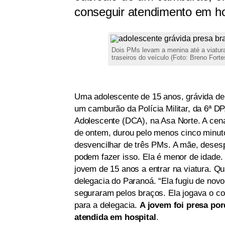
conseguir atendimento em ho
Dois PMs levam a menina até a viatura
traseiros do veículo (Foto: Breno Fort
Uma adolescente de 15 anos, grávida de 
um camburão da Polícia Militar, da 6ª DP
Adolescente (DCA), na Asa Norte. A cen
de ontem, durou pelo menos cinco minuto
desvencilhar de três PMs. A mãe, deses
podem fazer isso. Ela é menor de idade. 
jovem de 15 anos a entrar na viatura. Q
delegacia do Paranoá. “Ela fugiu de nov
seguraram pelos braços. Ela jogava o corp
para a delegacia.
A jovem foi presa po
atendida em hospital
.