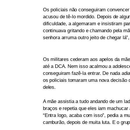
Os policiais não conseguiram convencer 
acusou de tê-lo mordido. Depois de alg
dificuldade, a algemaram e insistiram pa
continuava gritando e chamando pela mãe
senhora arruma outro jeito de chegar lá”
Os militares cederam aos apelos da mãe
até a DCA. Nem isso acalmou a adolesce
conseguiram fazê-la entrar. De nada adi
os policiais tomaram uma nova decisão d
deles.
A mãe assistia a tudo andando de um lad
braços e repetia que eles iam machucar a
“Entra logo, acaba com isso”, pedia a mu
camburão, depois de muita luta. E o gru