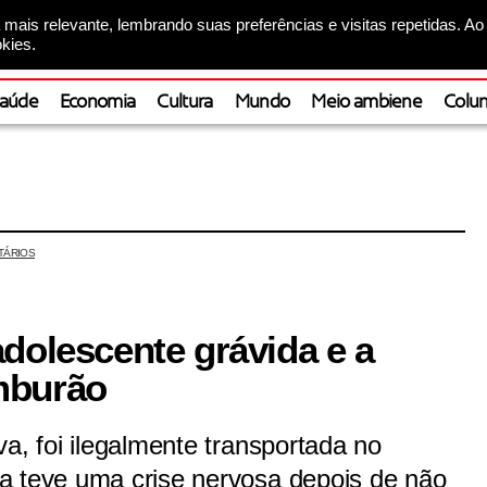
mais relevante, lembrando suas preferências e visitas repetidas. Ao
kies.
aúde
Economia
Cultura
Mundo
Meio ambiene
Colun
TÁRIOS
dolescente grávida e a
mburão
a, foi ilegalmente transportada no
a teve uma crise nervosa depois de não