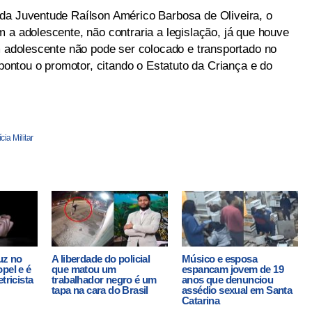
da Juventude Raílson Américo Barbosa de Oliveira, o
 a adolescente, não contraria a legislação, já que houve
m adolescente não pode ser colocado e transportado no
apontou o promotor, citando o Estatuto da Criança e do
cia Militar
uz no
A liberdade do policial
Músico e esposa
pel e é
que matou um
espancam jovem de 19
tricista
trabalhador negro é um
anos que denunciou
tapa na cara do Brasil
assédio sexual em Santa
Catarina