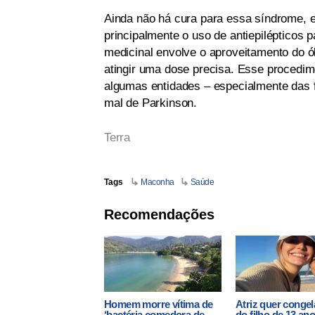
Ainda não há cura para essa síndrome, 
principalmente o uso de antiepiléptico
medicinal envolve o aproveitamento do ól
atingir uma dose precisa. Esse procedim
algumas entidades – especialmente das f
mal de Parkinson.
Terra
Tags
Maconha
Saúde
Recomendações
Homem morre vítima de
Atriz quer congel
‘bactéria comedora de
do filho de 13 an