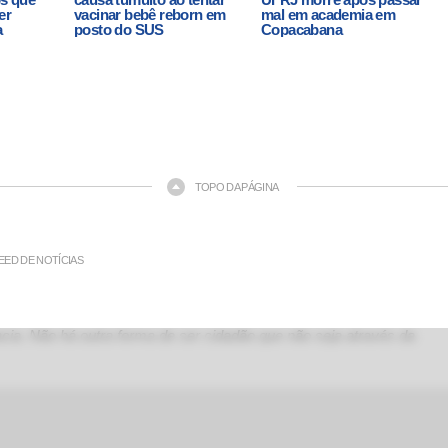
er
vacinar bebê reborn em
mal em academia em
a
posto do SUS
Copacabana
TOPO DA PÁGINA
EED DE NOTÍCIAS
ia. Não há outra forma de ser cidadão que não seja através da