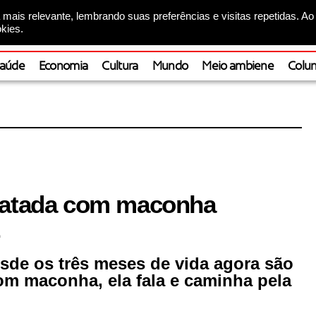
mais relevante, lembrando suas preferências e visitas repetidas. Ao
kies.
aúde
Economia
Cultura
Mundo
Meio ambiene
Colun
tratada com maconha
z
sde os três meses de vida agora são
com maconha, ela fala e caminha pela