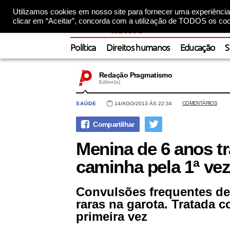
Utilizamos cookies em nosso site para fornecer uma experiência 
clicar em “Aceitar”, concorda com a utilização de TODOS os coo
Política
Direitos humanos
Educação
S
Redação Pragmatismo
Editor(a)
COMENTÁRIOS
SAÚDE
14/AGO/2013 ÀS 22:34
Menina de 6 anos 
caminha pela 1ª ve
Convulsões frequentes de
raras na garota. Tratada 
primeira vez