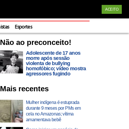
Siga nossas redes
ACEITO
Apoie
istas
Esportes
Não ao preconceito!
Adolescente de 17 anos
morre após sessão
violenta de bullying
homofóbico; vídeo mostra
agressores fugindo
Mais recentes
Mulher indígena é estuprada
durante 9 meses por PMs em
cela no Amazonas; vítima
amamentava bebê