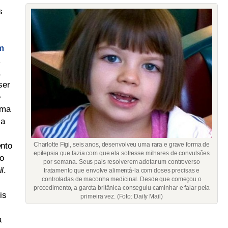
s
m
a
,
ser
e
uma
 a
ento
Charlotte Figi, seis anos, desenvolveu uma rara e grave forma de
epilepsia que fazia com que ela sofresse milhares de convulsões
o
por semana. Seus pais resolverem adotar um controverso
l
.
tratamento que envolve alimentá-la com doses precisas e
controladas de maconha medicinal. Desde que começou o
procedimento, a garota britânica conseguiu caminhar e falar pela
is
primeira vez. (Foto: Daily Mail)
a