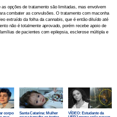
e as opções de tratamento são limitadas, mas envolvem
s para combater as convulsões. O tratamento com maconha
eo extraído da folha da cannabis, que é então diluído até
ento não é totalmente aprovado, porém recebe apoio de
amílias de pacientes com epilepsia, esclerose múltipla e
ar corpo
Santa Catarina: Mulher
VÍDEO: Estudante da
os que
causa tumulto ao tentar
UFRJ morre após passar