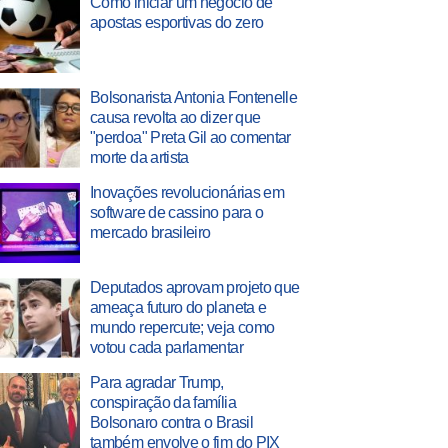
Como iniciar um negócio de
apostas esportivas do zero
Bolsonarista Antonia Fontenelle
causa revolta ao dizer que
"perdoa" Preta Gil ao comentar
morte da artista
Inovações revolucionárias em
software de cassino para o
mercado brasileiro
Deputados aprovam projeto que
ameaça futuro do planeta e
mundo repercute; veja como
votou cada parlamentar
Para agradar Trump,
conspiração da família
Bolsonaro contra o Brasil
também envolve o fim do PIX