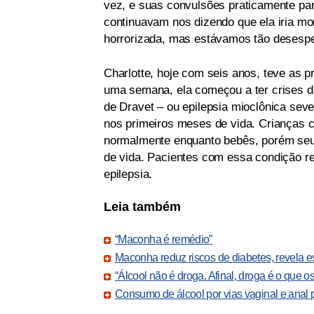
vez, e suas convulsões praticamente par
continuavam nos dizendo que ela iria mor
horrorizada, mas estávamos tão desespe
Charlotte, hoje com seis anos, teve as 
uma semana, ela começou a ter crises di
de Dravet – ou epilepsia mioclônica seve
nos primeiros meses de vida. Crianças
normalmente enquanto bebês, porém seu 
de vida. Pacientes com essa condição re
epilepsia.
Leia também
“Maconha é remédio”
Maconha reduz riscos de diabetes, revela e
“Álcool não é droga. Afinal, droga é o que o
Consumo de álcool por vias vaginal e anal