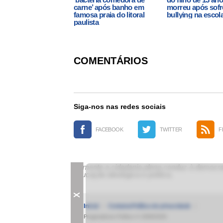
carne’ após banho em
morreu após sofr
famosa praia do litoral
bullying na escol
paulista
COMENTÁRIOS
Siga-nos nas redes sociais
FACEBOOK
TWITTER
F
Somente a cidadania plena conduz à democrac
educação ideológica e política.
X
Inicial
Contatos
Política de privacidade
Pragmatismo Político © 2009/2025