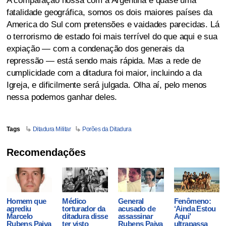
A comparação nossa com a Argentina é quase uma
fatalidade geográfica, somos os dois maiores países da
America do Sul com pretensões e vaidades parecidas. Lá
o terrorismo de estado foi mais terrível do que aqui e sua
expiação — com a condenação dos generais da
repressão — está sendo mais rápida. Mas a rede de
cumplicidade com a ditadura foi maior, incluindo a da
Igreja, e dificilmente será julgada. Olha aí, pelo menos
nessa podemos ganhar deles.
Tags
Ditadura Militar
Porões da Ditadura
Recomendações
Homem que
Médico
General
Fenômeno:
agrediu
torturador da
acusado de
‘Ainda Estou
Marcelo
ditadura disse
assassinar
Aqui’
Rubens Paiva
ter visto
Rubens Paiva
ultrapassa