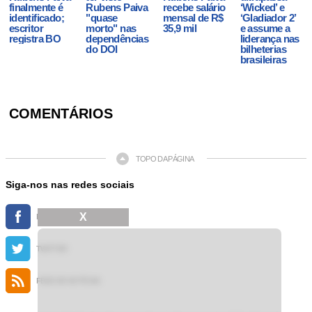
finalmente é
Rubens Paiva
recebe salário
‘Wicked’ e
identificado;
"quase
mensal de R$
‘Gladiador 2’
escritor
morto" nas
35,9 mil
e assume a
registra BO
dependências
liderança nas
do DOI
bilheterias
brasileiras
COMENTÁRIOS
TOPO DA PÁGINA
Siga-nos nas redes sociais
X
FACEBOOK
TWITTER
FEED DE NOTÍCIAS