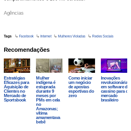
Agências
Tags
Facebook
Internet
Mulheres Violadas
Redes Sociais
Recomendações
Estratégias
Mulher
Como iniciar
Inovações
Eficazes para
indígena é
um negócio
revolucionárias
Aquisição de
estuprada
de apostas
em software de
Clientes no
durante 9
esportivas do
cassino para o
Mercado de
meses por
zero
mercado
Sportsbook
PMs em cela
brasileiro
no
Amazonas;
vítima
amamentava
bebê