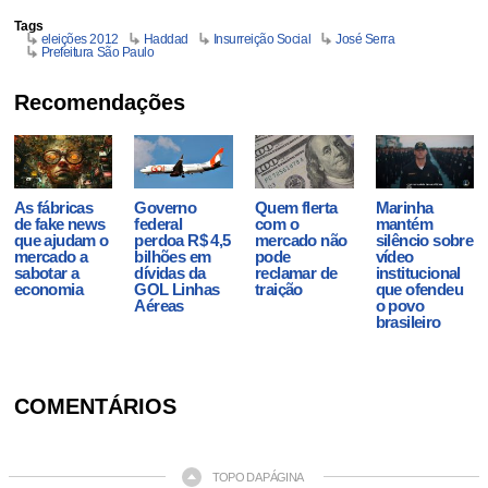
Tags
eleições 2012
Haddad
Insurreição Social
José Serra
Prefeitura São Paulo
Recomendações
As fábricas
Governo
Quem flerta
Marinha
de fake news
federal
com o
mantém
que ajudam o
perdoa R$ 4,5
mercado não
silêncio sobre
mercado a
bilhões em
pode
vídeo
sabotar a
dívidas da
reclamar de
institucional
economia
GOL Linhas
traição
que ofendeu
Aéreas
o povo
brasileiro
COMENTÁRIOS
TOPO DA PÁGINA