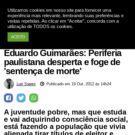
Utilizamos cookies em nosso site para fornecer uma
Apoie
experiência mais relevante, lembrando suas preferências e
visitas repetidas. Ao clicar em “Aceitar”, concorda com a
utilização de TODOS os cookies.
ACEITO
Eleições 2012
Eduardo Guimarães: Periferia
paulistana desperta e foge de
'sentença de morte'
Luis Soares
Publicado em 19 Out, 2012 às 14h24
A juventude pobre, mas que estuda
e vai adquirindo consciência social,
está fazendo a população que vivia
alienada tirar títulos de eleitor e