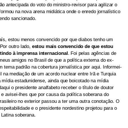
ição antecipada do voto do ministro-revisor para agilizar o
formou na nova arena midiática onde o enredo jornalístico
sendo sancionado.
aís, estou menos convencido por que diabos tenho um
Por outro lado,
estou mais convencido de que estou
tindo à imprensa internacional
. Foi pelas agências de
 meus amigos no Brasil de que a política externa do ex-
 tema padrão na cobertura jornalística por aqui. Informei-
il na mediação de um acordo nuclear entre Irã e Turquia
 mídia estadunidense, ainda que boicotado na mídia
aqui o presidente analfabeto receber o título de doutor
 e avisei-lhes que por causa da política soberana do
rasileiro no exterior passou a ter uma outra conotação. O
speitabilidade e o presidente nordestino projetou para o
Latina soberana.