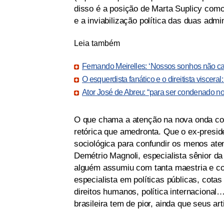
disso é a posição de Marta Suplicy como
e a inviabilização política das duas adm
Leia também
Fernando Meirelles: ‘Nossos sonhos não ca
O esquerdista fanático e o direitista visceral:
Ator José de Abreu: “para ser condenado no B
O que chama a atenção na nova onda con
retórica que amedronta. Que o ex-presi
sociológica para confundir os menos ate
Demétrio Magnoli, especialista sênior 
alguém assumiu com tanta maestria e co
especialista em políticas públicas, cota
direitos humanos, política internacional
brasileira tem de pior, ainda que seus ar