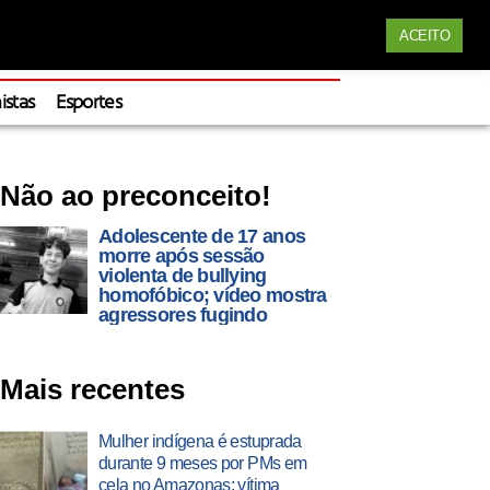
Siga nossas redes
ACEITO
Apoie
istas
Esportes
Não ao preconceito!
Adolescente de 17 anos
morre após sessão
violenta de bullying
homofóbico; vídeo mostra
agressores fugindo
Mais recentes
Mulher indígena é estuprada
durante 9 meses por PMs em
cela no Amazonas; vítima