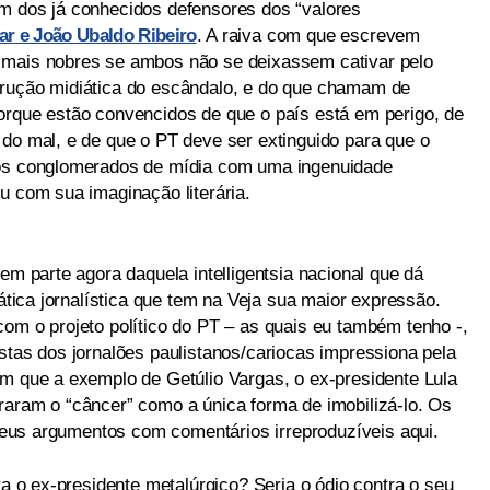
m dos já conhecidos defensores dos “valores
ar e João Ubaldo Ribeiro
. A raiva com que escrevem
 mais nobres se ambos não se deixassem cativar pelo
trução midiática do escândalo, e do que chamam de
orque estão convencidos de que o país está em perigo, de
 do mal, e de que o PT deve ser extinguido para que o
dos conglomerados de mídia com uma ingenuidade
u com sua imaginação literária.
em parte agora daquela intelligentsia nacional que dá
rática jornalística que tem na Veja sua maior expressão.
com o projeto político do PT – as quais eu também tenho -,
stas dos jornalões paulistanos/cariocas impressiona pela
em que a exemplo de Getúlio Vargas, o ex-presidente Lula
raram o “câncer” como a única forma de imobilizá-lo. Os
m seus argumentos com comentários irreproduzíveis aqui.
ra o ex-presidente metalúrgico? Seria o ódio contra o seu