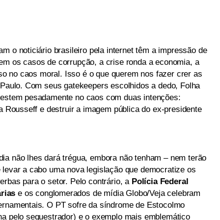
m o noticiário brasileiro pela internet têm a impressão de
em os casos de corrupção, a crise ronda a economia, a
erso no caos moral. Isso é o que querem nos fazer crer as
o Paulo. Com seus gatekeepers escolhidos a dedo, Folha
nvestem pesadamente no caos com duas intenções:
ma Rousseff e destruir a imagem pública do ex-presidente
dia não lhes dará trégua, embora não tenham – nem terão
 levar a cabo uma nova legislação que democratize os
rbas para o setor. Pelo contrário, a
Polícia Federal
rias
e os conglomerados de mídia Globo/Veja celebram
vernamentais. O PT sofre da síndrome de Estocolmo
ona pelo sequestrador) e o exemplo mais emblemático