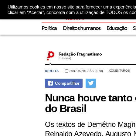
Utilizamos cookies em nosso site para fornecer uma experiência 
clicar em “Aceitar”, concorda com a utilização de TODOS os coo
Política
Direitos humanos
Educação
S
Redação Pragmatismo
Editor(a)
COMENTÁRIOS
DIREITA
30/OUT/2012 ÀS 00:58
Nunca houve tanto 
do Brasil
Os textos de Demétrio Magnol
Reinaldo Azevedo, Augusto N