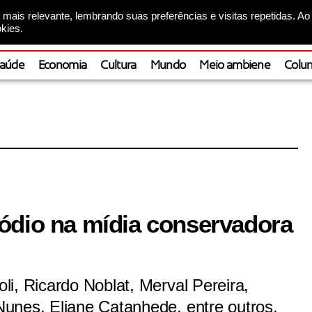
mais relevante, lembrando suas preferências e visitas repetidas. Ao
kies.
aúde
Economia
Cultura
Mundo
Meio ambiene
Colun
ódio na mídia conservadora
i, Ricardo Noblat, Merval Pereira,
unes, Eliane Catanhede, entre outros,