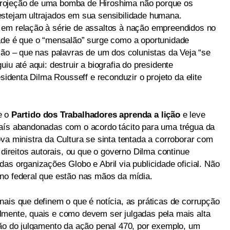
rojeção de uma bomba de Hiroshima não porque os
stejam ultrajados em sua sensibilidade humana.
 em relação à série de assaltos à nação empreendidos no
ade é que o “mensalão” surge como a oportunidade
ção – que nas palavras de um dos colunistas da Veja “se
iu até aqui: destruir a biografia do presidente
esidenta Dilma Rousseff e reconduzir o projeto da elite
e o
Partido dos Trabalhadores aprenda a lição
e leve
país abandonadas com o acordo tácito para uma trégua da
va ministra da Cultura se sinta tentada a corroborar com
 direitos autorais, ou que o governo Dilma continue
as organizações Globo e Abril via publicidade oficial. Não
no federal que estão nas mãos da mídia.
nais que definem o que é notícia, as práticas de corrupção
lmente, quais e como devem ser julgadas pela mais alta
são do julgamento da ação penal 470, por exemplo, um