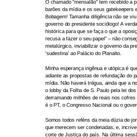
O chamado “mensalão” tem recebido a p
barões da mídia e os seus gatekeepers e
Bobagem! Tamanha diligência não se viu
governo do presidente sociólogo! A verd
histórica para que se faça o que a oposi
recusa a fazer o seu papel” – não consegu
metalúrgico, inviabilizar o governo da pr
‘sudestina’ ao Palácio do Planalto.
Minha esperança ingênua e utópica é qu
adiante as propostas de refundação do 
mídia. Não haverá trégua, ainda que a no
o lobby da Folha de S. Paulo pela lei dos
derramando milhões de reais nos cofres d
é o PT, o Congresso Nacional ou o gover
Somos todos reféns da meia dúzia de jor
que merecem ser condenadas, e, incrive
corte de Justiça do país. Na última ses