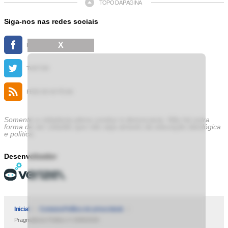
TOPO DA PÁGINA
Siga-nos nas redes sociais
X
FACEBOOK
TWITTER
FEED DE NOTÍCIAS
Somente a cidadania plena conduz à democracia. Não há outra
forma de ser cidadão que não seja através da educação ideológica
e política.
Desenvolvedor
Inicial
Contatos
Política de privacidade
Pragmatismo Político © 2009/2025