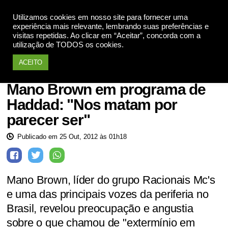
Utilizamos cookies em nosso site para fornecer uma
Apoie
experiência mais relevante, lembrando suas preferências e
visitas repetidas. Ao clicar em “Aceitar”, concorda com a
utilização de TODOS os cookies.
ACEITO
Desigualdade Social
Mano Brown em programa de
Haddad: "Nos matam por
parecer ser"
Publicado em 25 Out, 2012 às 01h18
Mano Brown, líder do grupo Racionais Mc's
e uma das principais vozes da periferia no
Brasil, revelou preocupação e angustia
sobre o que chamou de "extermínio em