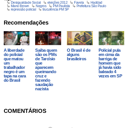
Desigualdade Social
eleições 2012
Favela
Haddad
Mano Brown
Negros
PM Paulista
Prefeitura São Paulo
repressão policial
truculência PM SP
Recomendações
A liberdade
Saiba quem
O Brasil é de
Policial pula
do policial
são os PMs
alguns
em cima da
que matou
de Tarcísio
brasileiros
barriga de
um
que
homem que
trabalhador
aparecem
já havia sido
negro é um
queimando
baleado 4
tapa na cara
cruz e
vezes em SP
do Brasil
fazendo
saudação
nazista
COMENTÁRIOS