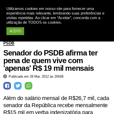
Utilizamos cookies em nosso site para fornecer uma
Apoie
experiência mais relevante, lembrando suas preferências e
visitas repetidas. Ao clicar em “Aceitar”, concorda com a
utilização de TODOS os cookies.
ACEITO
PSDB
Senador do PSDB afirma ter
pena de quem vive com
'apenas' R$ 19 mil mensais
Publicado em 28 Mar, 2012 às 20h58
Além do salário mensal de R$26,7 mil, cada
senador da República recebe mensalmente
R$15 mil em verba indenizatória para