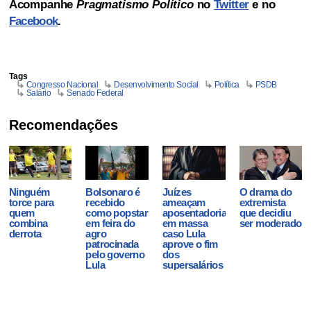
Acompanhe
Pragmatismo Político
no
Twitter
e no
Facebook
.
Tags
Congresso Nacional
Desenvolvimento Social
Política
PSDB
Salário
Senado Federal
Recomendações
Ninguém
Bolsonaro é
Juízes
O drama do
torce para
recebido
ameaçam
extremista
quem
como popstar
aposentadoria
que decidiu
combina
em feira do
em massa
ser moderado
derrota
agro
caso Lula
patrocinada
aprove o fim
pelo governo
dos
Lula
supersalários