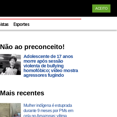
Siga nossas redes
ACEITO
Apoie
istas
Esportes
Não ao preconceito!
Adolescente de 17 anos
morre após sessão
violenta de bullying
homofóbico; vídeo mostra
agressores fugindo
Mais recentes
Mulher indígena é estuprada
durante 9 meses por PMs em
cela no Amazonas; vítima