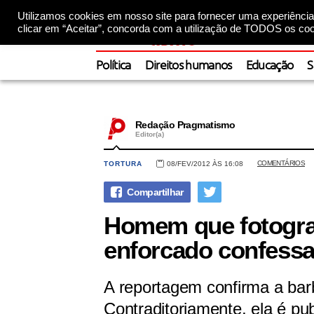
Utilizamos cookies em nosso site para fornecer uma experiência 
clicar em “Aceitar”, concorda com a utilização de TODOS os coo
Política
Direitos humanos
Educação
S
Redação Pragmatismo
Editor(a)
COMENTÁRIOS
TORTURA
08/FEV/2012 ÀS 16:08
Homem que fotogra
enforcado confessa 
A reportagem confirma a barbá
Contraditoriamente, ela é pub