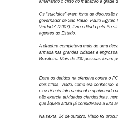
amarrando o cinto do macacão à grade d
Os “suicídios” eram fonte de discussão n
governador de São Paulo, Paulo Egydio 
Verdade” (2007), livro editado pela Pres
agentes do Estado.
A ditadura completava mais de uma décad
armada nas grandes cidades e engrossav
Brasileiro. Mais de 200 pessoas foram p
Entre os detidos na ofensiva contra o P
dois filhos, Vlado, como era conhecido, e
experiência internacional e apaixonado p
não exercia atividades clandestinas, ne
que àquela altura já considerava a luta 
Na sexta, 24 de outubro, Vlado foi proc