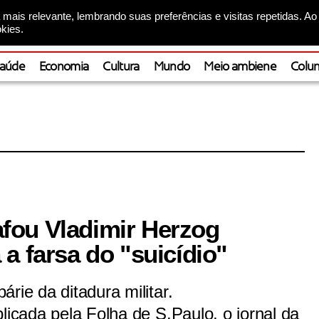
mais relevante, lembrando suas preferências e visitas repetidas. Ao
kies.
aúde
Economia
Cultura
Mundo
Meio ambiene
Colun
fou Vladimir Herzog
a farsa do "suicídio"
rie da ditadura militar.
licada pela Folha de S.Paulo, o jornal da