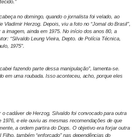
tecido.”
cabeça no domingo, quando o jornalista foi velado, ao
e Vladimir Herzog. Depois, viu a foto no “Jornal do Brasil”,
r a imagem, ainda em 1975. No início dos anos 80, a
utor: “Silvaldo Leung Vieira, Depto. de Polícia Técnica,
ulo, 1975”.
 acabei fazendo parte dessa manipulação”, lamenta-se.
do em uma roubada. Isso aconteceu, acho, porque eles
ar o cadáver de Herzog, Silvaldo foi convocado para outra
 de 1976, e ele ouviu as mesmas recomendações de que
ente, a ordem partira do Dops. O objetivo era forjar outra
el Filho, também “enforcado” nas dependências do