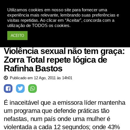
Utilizamos cookies em nosso site para fornecer uma
Apoie
experiência mais relevante, lembrando suas preferências e
visitas repetidas. Ao clicar em “Aceitar”, concorda com a
utilização de TODOS os cookies.
ACEITO
Mulheres violadas
Violência sexual não tem graça:
Zorra Total repete lógica de
Rafinha Bastos
Publicado em 12 Ago, 2011 às 14h01
É inaceitável que a emissora líder mantenha
um programa que defende práticas tão
nefastas, num país onde uma mulher é
violentada a cada 12 segundos; onde 43%