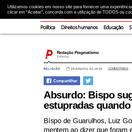
Utilizamos cookies em nosso site para fornecer uma experiência 
clicar em “Aceitar”, concorda com a utilização de TODOS os coo
Política
Direitos humanos
Educação
S
Redação Pragmatismo
Editor(a)
COMENTÁRIOS
RELIGIÃO
20/JUN/2011 ÀS 19:58
Absurdo: Bispo sug
estupradas quando
Bíspo de Guarulhos, Luiz Go
mentem ao dizer que foram e