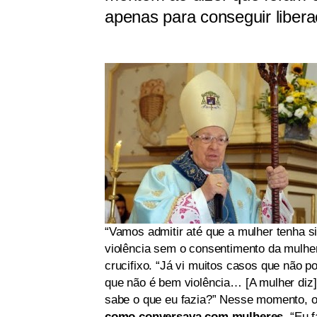
apenas para conseguir liberaç
“Vamos admitir até que a mulher tenha si
violência sem o consentimento da mulher, 
crucifixo. “Já vi muitos casos que não 
que não é bem violência… [A mulher diz]
sabe o que eu fazia?” Nesse momento, 
como conversava com mulheres
. “Eu 