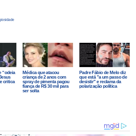
igiosidade
e “odeia
Médica que atacou
Padre Fábio de Melo diz
“Jesus
criança de 2 anos com
que está "a um passo de
 critica
spray de pimenta pagou
desistir" e reclama da
fiança de R$ 30 mil para
polarização política
ser solta