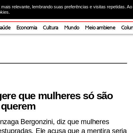
mais relevante, lembrando suas preferências e visitas repetidas. Ao
kies.
aúde
Economia
Cultura
Mundo
Meio ambiene
Colun
ere que mulheres só são
 querem
nzaga Bergonzini, diz que mulheres
stupradas. Ele acusa que a mentira seria