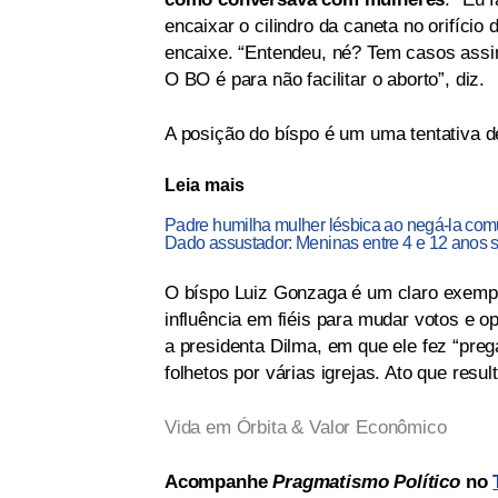
encaixar o cilindro da caneta no orifíci
encaixe. “Entendeu, né? Tem casos assim
O BO é para não facilitar o aborto”, diz.
A posição do bíspo é um uma tentativa de
Leia mais
Padre humilha mulher lésbica ao negá-la com
Dado assustador: Meninas entre 4 e 12 anos s
O bíspo Luiz Gonzaga é um claro exemplo
influência em fiéis para mudar votos e 
a presidenta Dilma, em que ele fez “pre
folhetos por várias igrejas. Ato que resu
Vida em Órbita & Valor Econômico
Acompanhe
Pragmatismo Político
no