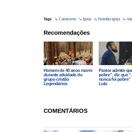
Tags
Catolicismo
Igreja
Pedofilia Igreja
rel
Recomendações
Homem de 40 anos morre
Pastor admite qu
durante atividade do
pobre”, diz que 
grupo cristão
nunca foi pobre” e
Legendários
Lula
COMENTÁRIOS