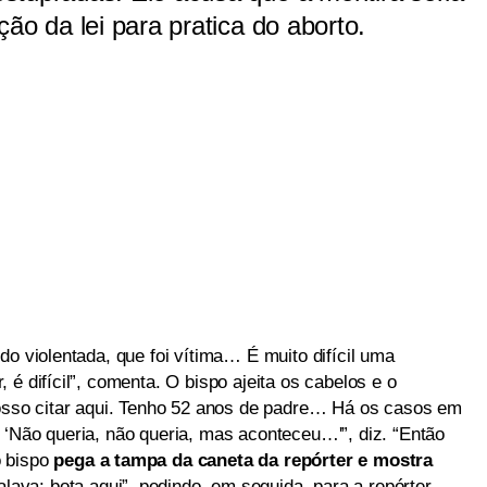
ão da lei para pratica do aborto.
do violentada, que foi vítima… É muito difícil uma
é difícil”, comenta. O bispo ajeita os cabelos e o
posso citar aqui. Tenho 52 anos de padre… Há os casos em
 ‘Não queria, não queria, mas aconteceu…'”, diz. “Então
o bispo
pega a tampa da caneta da repórter e mostra
falava: bota aqui”, pedindo, em seguida, para a repórter