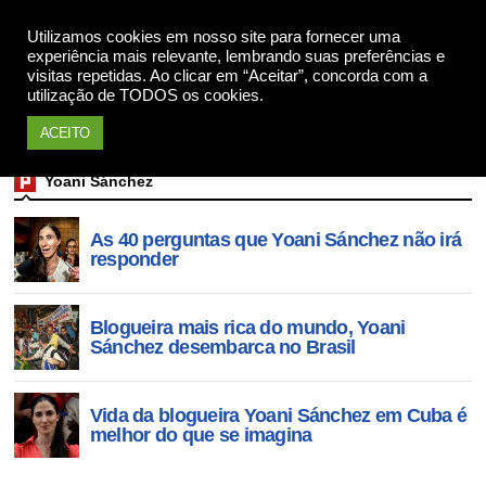
Utilizamos cookies em nosso site para fornecer uma
Apoie
experiência mais relevante, lembrando suas preferências e
visitas repetidas. Ao clicar em “Aceitar”, concorda com a
utilização de TODOS os cookies.
ACEITO
Yoani Sánchez
As 40 perguntas que Yoani Sánchez não irá
responder
Blogueira mais rica do mundo, Yoani
Sánchez desembarca no Brasil
Vida da blogueira Yoani Sánchez em Cuba é
melhor do que se imagina