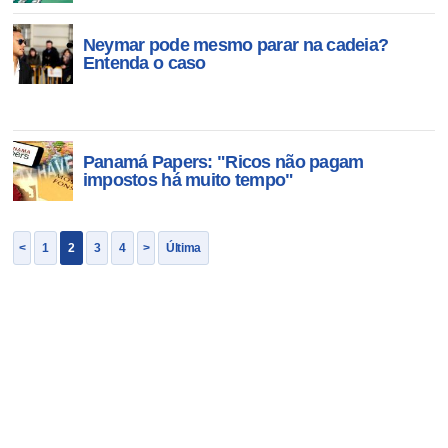
Neymar pode mesmo parar na cadeia?
Entenda o caso
Panamá Papers: "Ricos não pagam
impostos há muito tempo"
<
1
2
3
4
>
Última