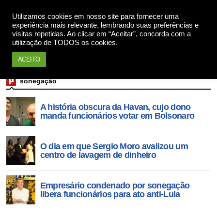
Utilizamos cookies em nosso site para fornecer uma
Apoie
experiência mais relevante, lembrando suas preferências e
visitas repetidas. Ao clicar em “Aceitar”, concorda com a
utilização de TODOS os cookies.
ACEITO
sonegação
A história obscura da Havan, cujo dono
manda funcionários votar em Bolsonaro
O dia em que Sergio Moro avalizou um
centro de lavagem de dinheiro
Empresário condenado por sonegação
libera funcionários para ato anti-Lula