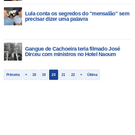
Lula conta os segredos do "mensalão" sem
precisar dizer uma palavra
Gangue de Cachoeira teria filmado José
Dirceu com ministros no Hotel Naoum
Primeira
<
18
19
20
21
22
>
Última