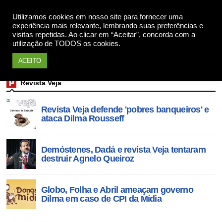
Utilizamos cookies em nosso site para fornecer uma
Apoie
experiência mais relevante, lembrando suas preferências e
visitas repetidas. Ao clicar em “Aceitar”, concorda com a
utilização de TODOS os cookies.
ACEITO
Revista Veja
Revista Veja defende 'pobres banqueiros' e
ataca Dilma Rousseff
Demóstenes, Dadá e revista Veja tentaram
destruir Agnelo Queiroz
Globo, Folha e Abril ameaçam governo
Dilma em caso de CPI da Mídia