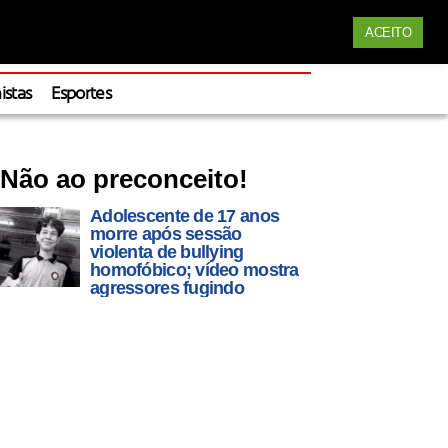
Siga nossas redes
ACEITO
Apoie
istas
Esportes
Não ao preconceito!
Adolescente de 17 anos
morre após sessão
violenta de bullying
homofóbico; vídeo mostra
agressores fugindo