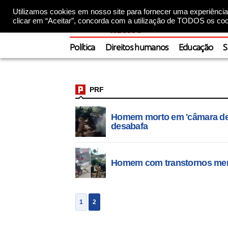
Utilizamos cookies em nosso site para fornecer uma experiência 
clicar em “Aceitar”, concorda com a utilização de TODOS os coo
Política
Direitos humanos
Educação
S
PRF
Homem morto em 'câmara de g
desabafa
Homem com transtornos men
1
2