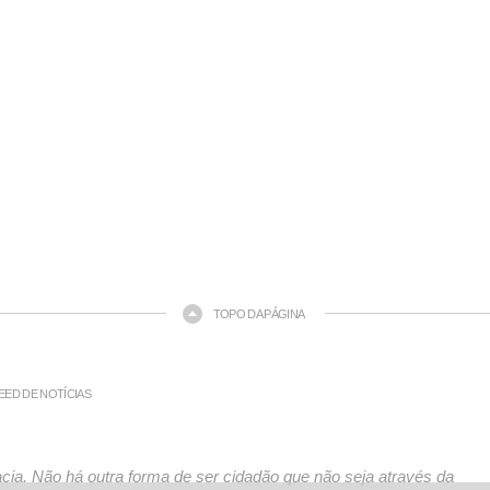
TOPO DA PÁGINA
EED DE NOTÍCIAS
ia. Não há outra forma de ser cidadão que não seja através da