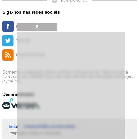
TOPO DA PÁGINA
Siga-nos nas redes sociais
X
FACEBOOK
TWITTER
FEED DE NOTÍCIAS
Somente a cidadania plena conduz à democracia. Não há outra
forma de ser cidadão que não seja através da educação ideológica
e política.
Desenvolvedor
Inicial
Contatos
Política de privacidade
Pragmatismo Político © 2009/2025