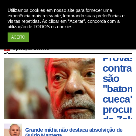
Apoie
Utilizamos cookies em nosso site para fornecer uma
experiência mais relevante, lembrando suas preferências e
visitas repetidas. Ao clicar em “Aceitar”, concorda com a
utilização de TODOS os cookies.
ACEITO
Operação Zelotes
Provas
contra 
são
"batom
cueca",
procur
da Zelo
Grande mídia não destaca absolvição de
Guido Mantega