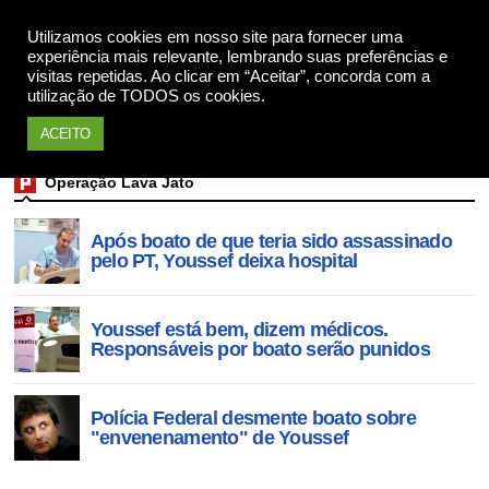
Utilizamos cookies em nosso site para fornecer uma
Apoie
experiência mais relevante, lembrando suas preferências e
visitas repetidas. Ao clicar em “Aceitar”, concorda com a
utilização de TODOS os cookies.
ACEITO
Operação Lava Jato
Após boato de que teria sido assassinado
pelo PT, Youssef deixa hospital
Youssef está bem, dizem médicos.
Responsáveis por boato serão punidos
Polícia Federal desmente boato sobre
"envenenamento" de Youssef