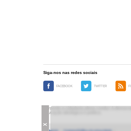
Siga-nos nas redes sociais
FACEBOOK
TWITTER
F
Somente a cidadania plena conduz à democrac
educação ideológica e política.
X