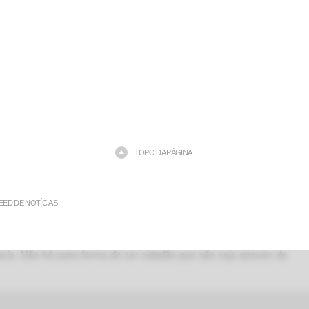
TOPO DA PÁGINA
EED DE NOTÍCIAS
ia. Não há outra forma de ser cidadão que não seja através da