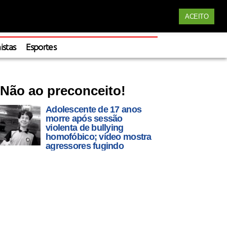
Siga nossas redes
ACEITO
Apoie
istas
Esportes
Não ao preconceito!
Adolescente de 17 anos
morre após sessão
violenta de bullying
homofóbico; vídeo mostra
agressores fugindo