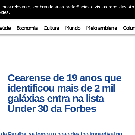
mais relevante, lembrando suas preferências e visitas repetidas. Ao
kies.
aúde
Economia
Cultura
Mundo
Meio ambiene
Colun
Cearense de 19 anos que
identificou mais de 2 mil
galáxias entra na lista
Under 30 da Forbes
 da Paraíba, se tornou o novo destino imperdível no