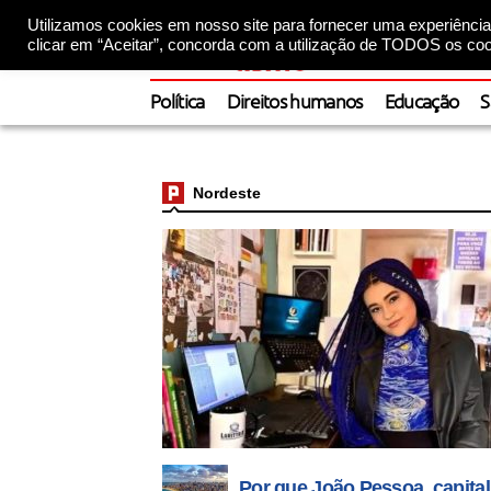
Utilizamos cookies em nosso site para fornecer uma experiência 
clicar em “Aceitar”, concorda com a utilização de TODOS os coo
Política
Direitos humanos
Educação
S
Nordeste
Por que João Pessoa, capital