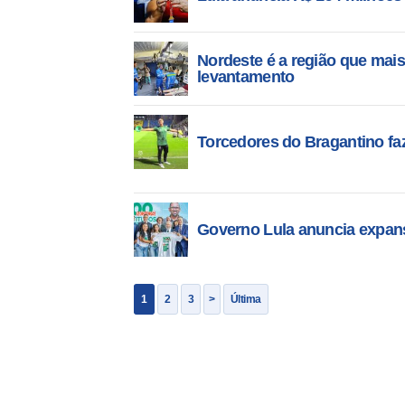
Nordeste é a região que mais
levantamento
Torcedores do Bragantino fa
Governo Lula anuncia expans
1
2
3
>
Última