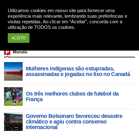
Utilizamos cookies em nosso site para fornecer uma
Apoie
experiência mais relevante, lembrando suas preferências e
visitas repetidas. Ao clicar em “Aceitar”, concorda com a
utilização de TODOS os cookies.
ACEITO
Mundo
Mulheres indígenas são estupradas,
assassinadas e jogadas no lixo no Canadá
Os três melhores clubes de futebol da
França
Governo Bolsonaro favoreceu desastre
climático e agiu contra consenso
internacional