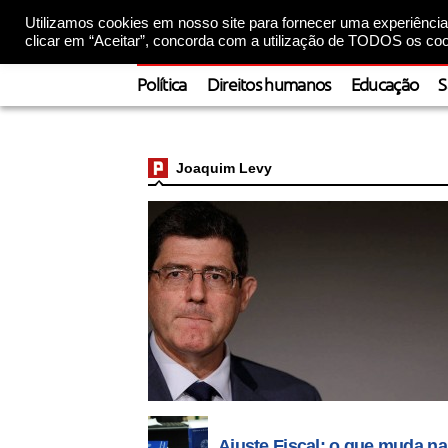
Utilizamos cookies em nosso site para fornecer uma experiência 
clicar em “Aceitar”, concorda com a utilização de TODOS os coo
Política
Direitos humanos
Educação
S
Joaquim Levy
Ajuste Fiscal: o que muda n