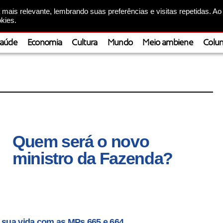
mais relevante, lembrando suas preferências e visitas repetidas. Ao
kies.
aúde
Economia
Cultura
Mundo
Meio ambiene
Colun
Quem será o novo
ministro da Fazenda?
a sua vida com as MPs 665 e 664