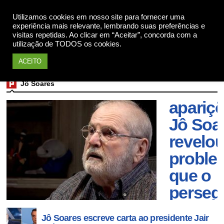
Utilizamos cookies em nosso site para fornecer uma
Apoie
experiência mais relevante, lembrando suas preferências e
visitas repetidas. Ao clicar em “Aceitar”, concorda com a
utilização de TODOS os cookies.
ACEITO
Em
Jô Soares
últimas
apariçõ
Jô Soa
revelo
proble
que o
perseg
e fez
Jô Soares escreve carta ao presidente Jair