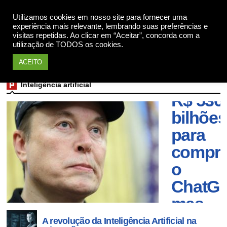
Utilizamos cookies em nosso site para fornecer uma
Apoie
experiência mais relevante, lembrando suas preferências e
visitas repetidas. Ao clicar em “Aceitar”, concorda com a
Elon
utilização de TODOS os cookies.
Musk
ACEITO
oferec
Inteligência artificial
R$ 536
bilhões
para
compra
o
ChatGP
mas
empre
A revolução da Inteligência Artificial na