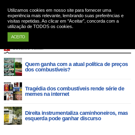
Apoie
Utilizamos cookies em nosso site para fornecer uma
experiência mais relevante, lembrando suas preferências e
visitas repetidas. Ao clicar em “Aceitar”, concorda com a
utilização de TODOS os cookies.
ACEITO
Governo Temer
Quem ganha com a atual política de preços
dos combustíveis?
Tragédia dos combustíveis rende série de
memes na internet
Direita instrumentaliza caminhoneiros, mas
esquerda pode ganhar discurso