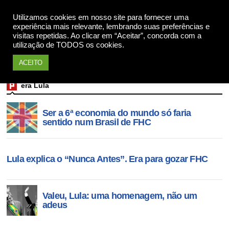
Utilizamos cookies em nosso site para fornecer uma
Apoie
experiência mais relevante, lembrando suas preferências e
visitas repetidas. Ao clicar em “Aceitar”, concorda com a
utilização de TODOS os cookies.
ACEITO
era Lula
Ser a 6ª economia do mundo só faria
sentido num Brasil de FHC
Lula explica o “Nunca Antes”. Era para gozar FHC
Valeu, Lula: uma homenagem, não um
adeus