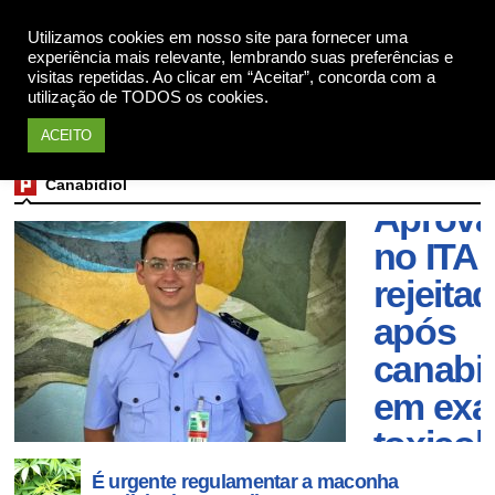
Utilizamos cookies em nosso site para fornecer uma
Apoie
experiência mais relevante, lembrando suas preferências e
visitas repetidas. Ao clicar em “Aceitar”, concorda com a
utilização de TODOS os cookies.
ACEITO
Canabidiol
Aprov
no ITA 
rejeita
após
canabid
em ex
toxicol
É urgente regulamentar a maconha