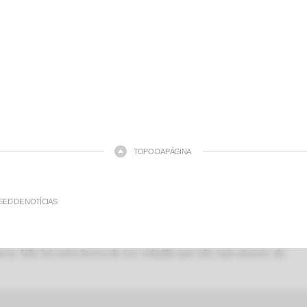
TOPO DA PÁGINA
EED DE NOTÍCIAS
ia. Não há outra forma de ser cidadão que não seja através da