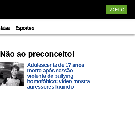
Siga nossas redes
ACEITO
Apoie
istas
Esportes
Não ao preconceito!
Adolescente de 17 anos
morre após sessão
violenta de bullying
homofóbico; vídeo mostra
agressores fugindo