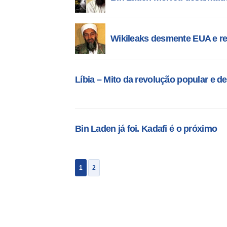
Wikileaks desmente EUA e rev
Líbia – Mito da revolução popular e 
Bin Laden já foi. Kadafi é o próximo
1
2