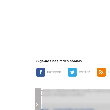
Siga-nos nas redes sociais
FACEBOOK
TWITTER
F
Somente a cidadania plena conduz à democrac
educação ideológica e política.
X