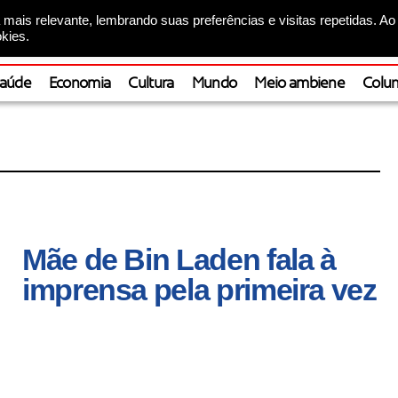
mais relevante, lembrando suas preferências e visitas repetidas. Ao
kies.
aúde
Economia
Cultura
Mundo
Meio ambiene
Colun
Mãe de Bin Laden fala à
imprensa pela primeira vez