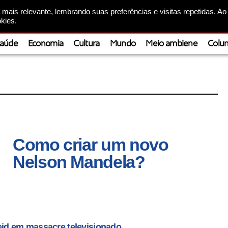
mais relevante, lembrando suas preferências e visitas repetidas. Ao
kies.
aúde
Economia
Cultura
Mundo
Meio ambiene
Colun
Como criar um novo
Nelson Mandela?
eid em massacre televisionado