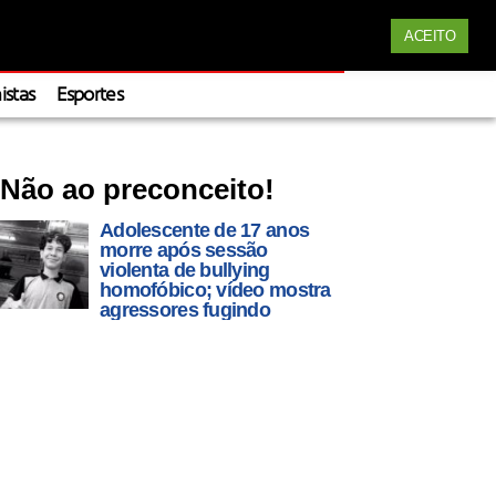
Siga nossas redes
Apoie
ACEITO
istas
Esportes
Não ao preconceito!
Adolescente de 17 anos
morre após sessão
violenta de bullying
homofóbico; vídeo mostra
agressores fugindo