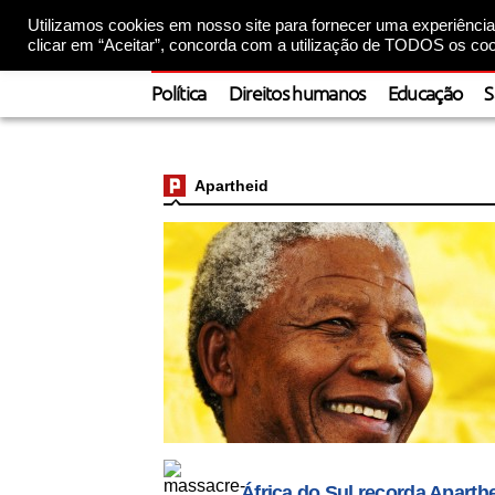
Utilizamos cookies em nosso site para fornecer uma experiência 
clicar em “Aceitar”, concorda com a utilização de TODOS os coo
Política
Direitos humanos
Educação
S
Apartheid
África do Sul recorda Aparth