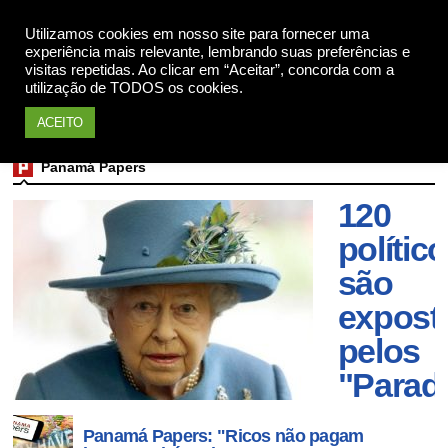
Utilizamos cookies em nosso site para fornecer uma
Apoie
experiência mais relevante, lembrando suas preferências e
visitas repetidas. Ao clicar em “Aceitar”, concorda com a
utilização de TODOS os cookies.
ACEITO
Panamá Papers
Mais d
120
polític
são
expost
pelos
"Parad
Papers
Panamá Papers: "Ricos não pagam