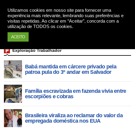
Utilizamos cookies em nosso site para fornecer uma
Apoie
experiência mais relevante, lembrando suas preferências e
visitas repetidas. Ao clicar em “Aceitar”, concorda com a
utilização de TODOS os cookies.
ACEITO
Exploração Trabalhador
Babá mantida em cárcere privado pela
patroa pula do 3º andar em Salvador
Família escravizada em fazenda vivia entre
escorpiões e cobras
Brasileira viraliza ao reclamar do valor da
empregada doméstica nos EUA