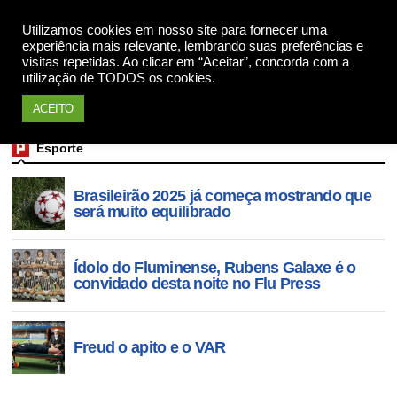
Utilizamos cookies em nosso site para fornecer uma
Apoie
experiência mais relevante, lembrando suas preferências e
visitas repetidas. Ao clicar em “Aceitar”, concorda com a
utilização de TODOS os cookies.
ACEITO
Esporte
Brasileirão 2025 já começa mostrando que
será muito equilibrado
Ídolo do Fluminense, Rubens Galaxe é o
convidado desta noite no Flu Press
Freud o apito e o VAR