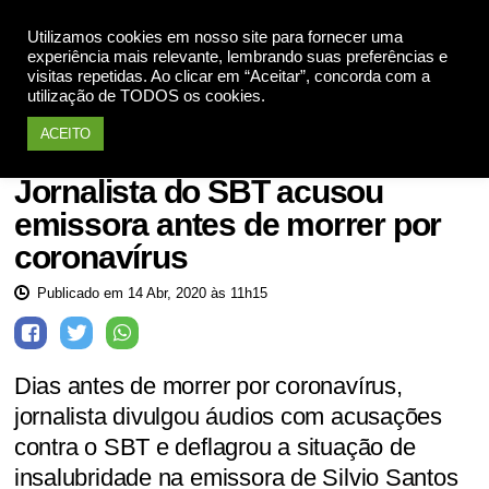
Utilizamos cookies em nosso site para fornecer uma
Apoie
experiência mais relevante, lembrando suas preferências e
visitas repetidas. Ao clicar em “Aceitar”, concorda com a
utilização de TODOS os cookies.
ACEITO
Saúde
Jornalista do SBT acusou
emissora antes de morrer por
coronavírus
Publicado em 14 Abr, 2020 às 11h15
Dias antes de morrer por coronavírus,
jornalista divulgou áudios com acusações
contra o SBT e deflagrou a situação de
insalubridade na emissora de Silvio Santos