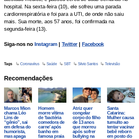
hospital. Na sexta-feira (10), ele sofreu uma parada
cardiorrespiratória e foi para a UTI, de onde não saiu
mais. Sua morte, aos 57 anos, foi confirmada na
segunda-feira (13).
Siga-nos no
Instagram
|
Twitter
|
Facebook
Tags
Coronavírus
Saúde
SBT
Silvio Santos
Televisão
Recomendações
Marcos Mion
Homem
Atriz quer
Santa
chama Léo
morre vítima
congelar
Catarina:
Lins de
de ‘bactéria
corpo do filho
Mulher causa
“gênio”, sai
comedora de
de 13 anos
tumulto ao
em defesa do
carne’ após
que morreu
tentar vacinar
humorista,
banho em
após sofrer
bebê reborn
mas apaga
famosa praia
bullying na
em posto do