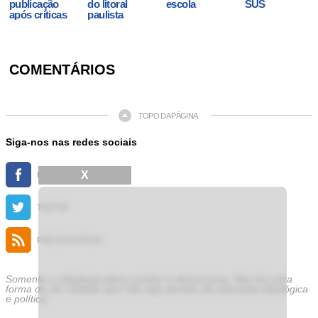
publicação
do litoral
escola
SUS
após críticas
paulista
COMENTÁRIOS
TOPO DA PÁGINA
Siga-nos nas redes sociais
X
FACEBOOK
TWITTER
FEED DE NOTÍCIAS
Somente a cidadania plena conduz à democracia. Não há outra
forma de ser cidadão que não seja através da educação ideológica
e política.